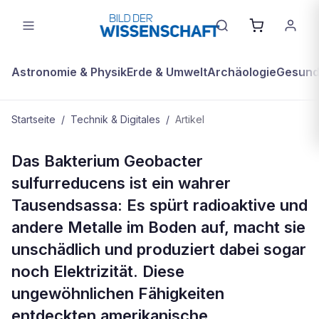
Astronomie & Physik
Erde & Umwelt
Archäologie
Gesundh
Startseite
/
Technik & Digitales
/
Artikel
TECHNIK & DIGITALES
Das Bakterium Geobacter
Winziges Allround-Talent
sulfurreducens ist ein wahrer
Tausendsassa: Es spürt radioaktive und
andere Metalle im Boden auf, macht sie
unschädlich und produziert dabei sogar
noch Elektrizität. Diese
ungewöhnlichen Fähigkeiten
entdeckten amerikanische