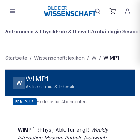
Astronomie & Physik
Erde & Umwelt
Archäologie
Gesundh
Startseite
/
Wissenschaftslexikon
/
W
/
WIMP1
WIMP1
W
Astronomie & Physik
Exklusiv für Abonnenten
BDW PLUS
1
WIMP
〈Phys.; Abk. für engl.〉
Weakly
Interacting Massive Particle (schwach