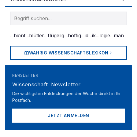
Begriff im Lexikon suchen
...biont
...blütler
...flügelig
...höffig
...id
...ik
...logie
...man
WAHRIG WISSENSCHAFTSLEXIKON
NEWSLETTER
Wissenschaft-Newsletter
Die wichtigsten Entdeckungen der Woche direkt in Ihr
Postfach.
JETZT ANMELDEN