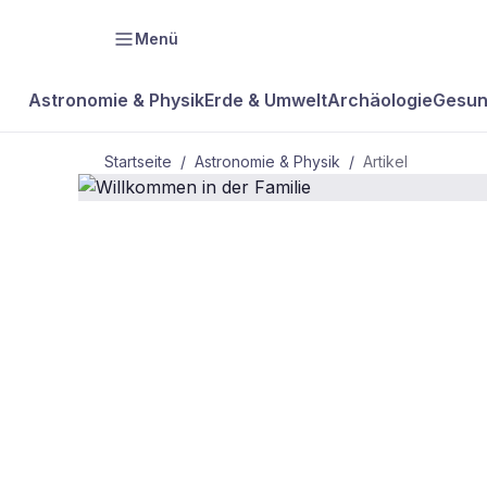
Menü
Astronomie & Physik
Erde & Umwelt
Archäologie
Gesun
Startseite
/
Astronomie & Physik
/
Artikel
ASTRONOMIE & PHYSIK
Willkommen 
Familie