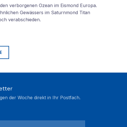
n den verborgenen Ozean im Eismond Europa.
 ähnlichen Gewässers im Saturnmond Titan
doch verabschieden.
E
etter
gen der Woche direkt in Ihr Postfach.