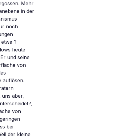
ergossen. Mehr
kanebene in der
anismus
kur noch
fungen
 etwa ?
llows heute
 Er und seine
rfläche von
das
 auflösen.
ratern
 uns aber,
nterscheidet?,
läche von
 geringen
ss bei
il der kleine