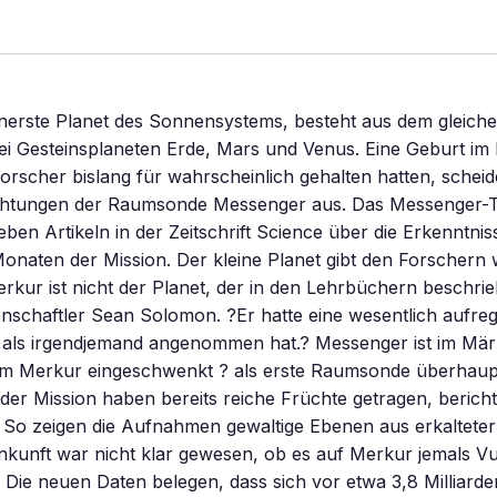
nerste Planet des Sonnensystems, besteht aus dem gleiche
ei Gesteinsplaneten Erde, Mars und Venus. Eine Geburt im F
forscher bislang für wahrscheinlich gehalten hatten, schei
htungen der Raumsonde Messenger aus. Das Messenger-T
ieben Artikeln in der Zeitschrift Science über die Erkenntni
onaten der Mission. Der kleine Planet gibt den Forschern 
erkur ist nicht der Planet, der in den Lehrbüchern beschri
nschaftler Sean Solomon. ?Er hatte eine wesentlich aufre
 als irgendjemand angenommen hat.? Messenger ist im März
 Merkur eingeschwenkt ? als erste Raumsonde überhaupt
er Mission haben bereits reiche Früchte getragen, bericht
 So zeigen die Aufnahmen gewaltige Ebenen aus erkalteter
kunft war nicht klar gewesen, ob es auf Merkur jemals V
 Die neuen Daten belegen, dass sich vor etwa 3,8 Milliard