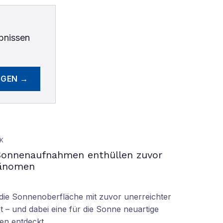
bnissen
EGEN →
K
Sonnenaufnahmen enthüllen zuvor
hänomen
ie Sonnenoberfläche mit zuvor unerreichter
t – und dabei eine für die Sonne neuartige
en entdeckt.