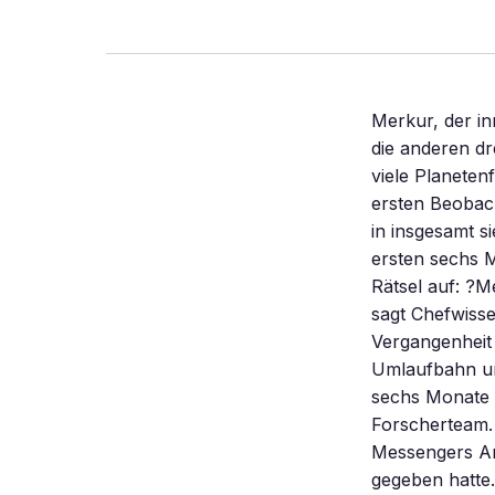
Merkur, der in
die anderen dr
viele Planeten
ersten Beobac
in insgesamt s
ersten sechs M
Rätsel auf: ?M
sagt Chefwisse
Vergangenheit
Umlaufbahn um
sechs Monate d
Forscherteam.
Messengers An
gegeben hatte.