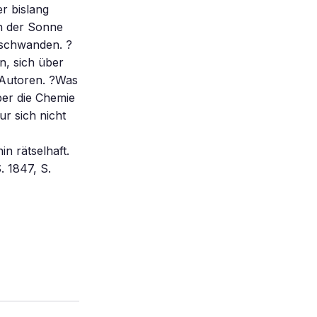
r bislang
h der Sonne
rschwanden. ?
n, sich über
 Autoren. ?Was
ber die Chemie
r sich nicht
n rätselhaft.
. 1847, S.