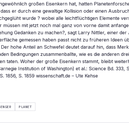
ngewöhnlich großen Eisenkern hat, hatten Planetenforsche
ass er durch eine gewaltige Kollision oder einen Ausbruc
chgeglüht wurde ? wobei alle leichtflüchtigen Elemente ve
r müssen mit jetzt noch mal ganz von vorne damit anfange
ehung Gedanken zu machen?, sagt Larry Nittler, einer der
berfläche gemessen haben passt nicht zu früheren Ideen ü
 Der hohe Anteil an Schwefel deutet darauf hin, dass Merku
nden Bedingungen zusammenballte, wie es die anderen drei
en taten. Woher der große Eisenkern stammt, bleibt weiterhi
Carnegie Institution of Washington) et al.: Science Bd. 333, S
 S. 1856, S. 1859 wissenschaft.de – Ute Kehse
SENGER
PLANET