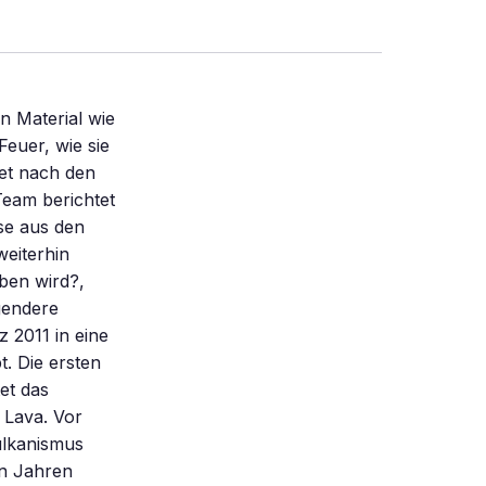
n Material wie
euer, wie sie
det nach den
eam berichtet
sse aus den
weiterhin
eben wird?,
gendere
 2011 in eine
. Die ersten
et das
 Lava. Vor
ulkanismus
en Jahren