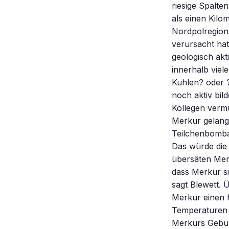
riesige Spalte
als einen Kilo
Nordpolregion
verursacht hat
geologisch akt
innerhalb viel
Kuhlen? oder ?
noch aktiv bil
Kollegen vermu
Merkur gelangt
Teilchenbomba
Das würde die 
übersäten Merk
dass Merkur s
sagt Blewett. 
Merkur einen h
Temperaturen 
Merkurs Gebur