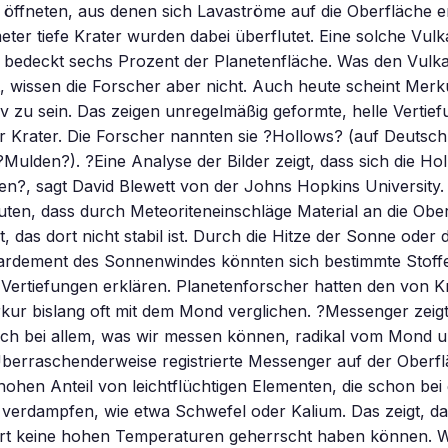
n öffneten, aus denen sich Lavaströme auf die Oberfläche 
meter tiefe Krater wurden dabei überflutet. Eine solche Vul
 bedeckt sechs Prozent der Planetenfläche. Was den Vulk
, wissen die Forscher aber nicht. Auch heute scheint Mer
iv zu sein. Das zeigen unregelmäßig geformte, helle Vertie
er Krater. Die Forscher nannten sie ?Hollows? (auf Deutsch
Mulden?). ?Eine Analyse der Bilder zeigt, dass sich die Ho
den?, sagt David Blewett von der Johns Hopkins University.
ten, dass durch Meteoriteneinschläge Material an die Obe
, das dort nicht stabil ist. Durch die Hitze der Sonne oder 
rdement des Sonnenwindes könnten sich bestimmte Stoffe
Vertiefungen erklären. Planetenforscher hatten den von K
ur bislang oft mit dem Mond verglichen. ?Messenger zeigt
ich bei allem, was wir messen können, radikal vom Mond u
Überraschenderweise registrierte Messenger auf der Oberf
ohen Anteil von leichtflüchtigen Elementen, die schon bei
verdampfen, wie etwa Schwefel oder Kalium. Das zeigt, da
t keine hohen Temperaturen geherrscht haben können. We