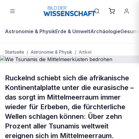
Astronomie & Physik
Erde & Umwelt
Archäologie
Gesundh
Startseite
/
Astronomie & Physik
/
Artikel
ASTRONOMIE & PHYSIK
Ruckelnd schiebt sich die afrikanische
Wie Tsunamis die Mittelmeerküsten
Kontinentalplatte unter die eurasische –
bedrohen
das sorgt im Mittelmeerraum immer
wieder für Erbeben, die fürchterliche
Wellen schlagen können: Über zehn
Prozent aller Tsunamis weltweit
ereignen sich im Mittelmeerraum.