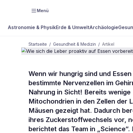
Menü
Astronomie & Physik
Erde & Umwelt
Archäologie
Gesun
Startseite
/
Gesundheit & Medizin
/
Artikel
GESUNDHEIT & MEDIZIN
Wenn wir hungrig sind und Essen
Wie sich die
bestimmte Nervenzellen im Gehirn 
Nahrung in Sicht! Bereits wenige
Essen vorber
Mitochondrien in den Zellen der 
Mäusen gezeigt hat. Dadurch bere
ihres Zuckerstoffwechsels vor, 
berichtet das Team in „Science“.