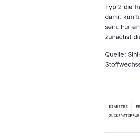
Typ 2 die I
damit künft
sein. Für 
zunächst d
Quelle: Sin
Stoffwechse
DIABETES
F
ZUCKERSTOFFWE