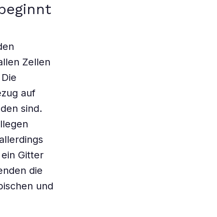
beginnt
den
llen Zellen
 Die
ezug auf
den sind.
llegen
allerdings
ein Gitter
enden die
pischen und