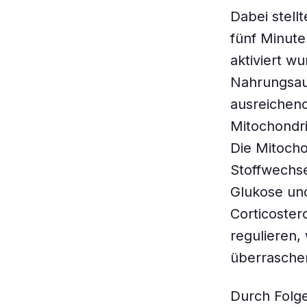
Dabei stellt
fünf Minute
aktiviert wu
Nahrungsau
ausreichend
Mitochondri
Die Mitocho
Stoffwechs
Glukose und
Corticoster
regulieren,
überraschen
Durch Folge