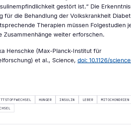
nsulinempfindlichkeit gestört ist.“ Die Erkenntn
ig für die Behandlung der Volkskrankheit Diabet
entsprechende Therapien müssen Folgestudien 
ie Zusammenhänge weiter erforschen.
ika Henschke (Max-Planck-Institut für
lforschung) et al., Science,
doi: 10.1126/scienc
ETTSTOFFWECHSEL
HUNGER
INSULIN
LEBER
MITOCHONDRIEN
CHSEL