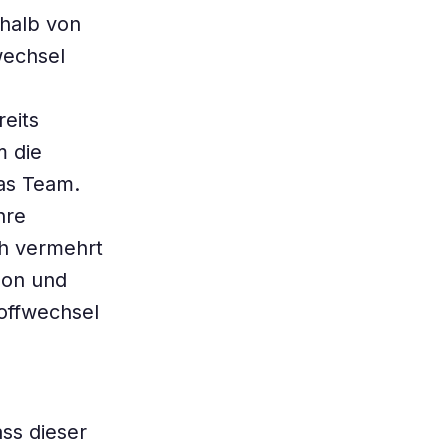
rhalb von
wechsel
eits
m die
das Team.
hre
ch vermehrt
gon und
toffwechsel
ss dieser