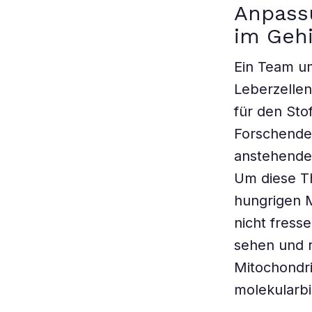
Anpass
im Geh
Ein Team um
Leberzellen
für den Sto
Forschende
anstehende 
Um diese Th
hungrigen M
nicht fress
sehen und r
Mitochondri
molekularb