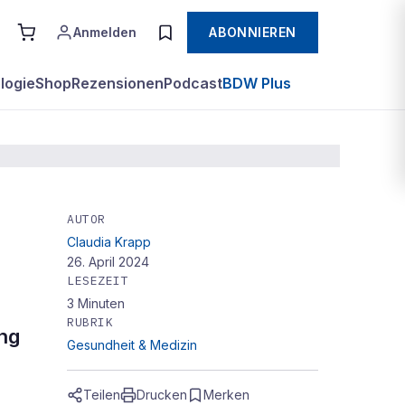
Anmelden
ABONNIEREN
logie
Shop
Rezensionen
Podcast
BDW Plus
AUTOR
Claudia Krapp
uf
26. April 2024
LESEZEIT
3
Minuten
RUBRIK
ung
Gesundheit & Medizin
Teilen
Drucken
Merken