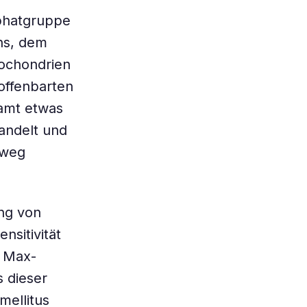
sphatgruppe
ins, dem
tochondrien
 offenbarten
samt etwas
andelt und
lweg
ng von
nsitivität
r Max-
s dieser
mellitus