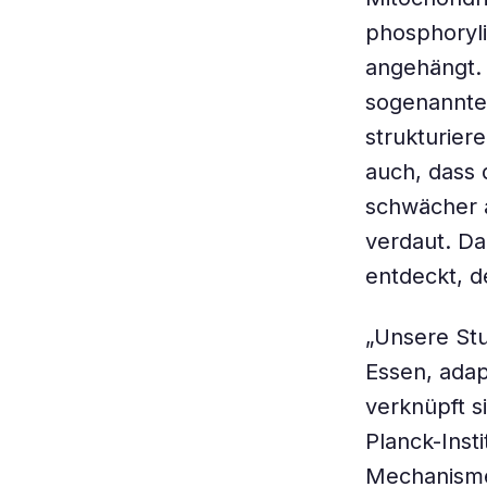
phosphoryli
angehängt. 
sogenannten
strukturier
auch, dass 
schwächer a
verdaut. D
entdeckt, de
„Unsere Stu
Essen, adap
verknüpft s
Planck-Inst
Mechanismen