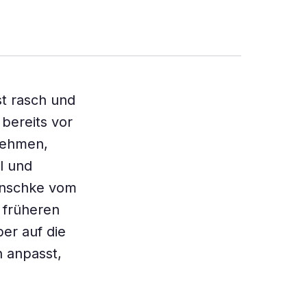
t rasch und
 bereits vor
nehmen,
l und
enschke vom
s früheren
er auf die
 anpasst,