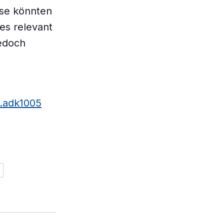
isse könnten
es relevant
jedoch
e.adk1005