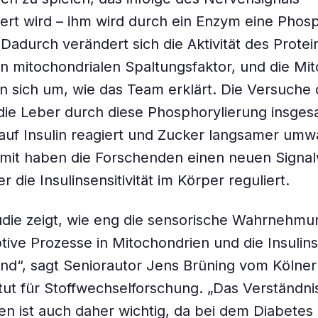
ert wird – ihm wird durch ein Enzym eine Pho
Dadurch verändert sich die Aktivität des Prote
 mitochondrialen Spaltungsfaktor, und die Mi
en sich um, wie das Team erklärt. Die Versuche
die Leber durch diese Phosphorylierung insge
uf Insulin reagiert und Zucker langsamer umw
amit haben die Forschenden einen neuen Signa
r die Insulinsensitivität im Körper reguliert.
die zeigt, wie eng die sensorische Wahrnehmu
tive Prozesse in Mitochondrien und die Insulinse
ind“, sagt Seniorautor Jens Brüning vom Kölne
itut für Stoffwechselforschung. „Das Verständni
 ist auch daher wichtig, da bei dem Diabetes 