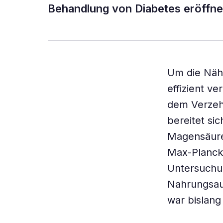
Behandlung von Diabetes eröffne
Um die Nähr
effizient v
dem Verzeh
bereitet si
Magensäure 
Max-Planck-
Untersuchun
Nahrungsauf
war bislang