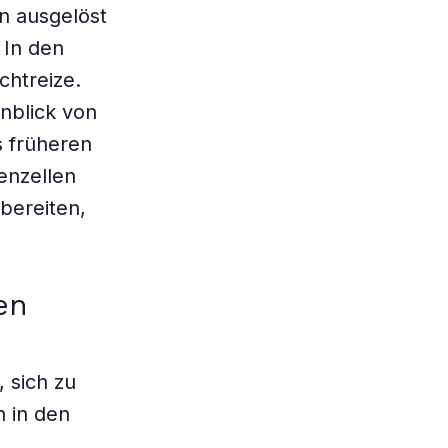
n ausgelöst
 In den
chtreize.
nblick von
s früheren
venzellen
bereiten,
en
 sich zu
n in den