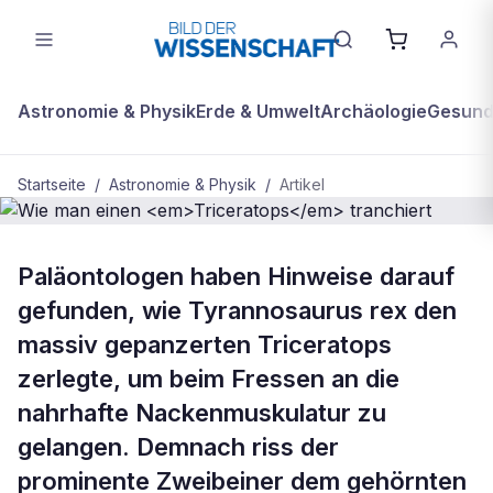
Astronomie & Physik
Erde & Umwelt
Archäologie
Gesundh
Startseite
/
Astronomie & Physik
/
Artikel
ASTRONOMIE & PHYSIK
Paläontologen haben Hinweise darauf
Wie man einen
gefunden, wie Tyrannosaurus rex den
<em>Triceratops</em> tranchiert
massiv gepanzerten Triceratops
zerlegte, um beim Fressen an die
nahrhafte Nackenmuskulatur zu
gelangen. Demnach riss der
prominente Zweibeiner dem gehörnten