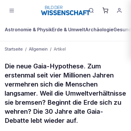
Astronomie & Physik
Erde & Umwelt
Archäologie
Gesundh
Startseite
/
Allgemein
/
Artikel
ALLGEMEIN
Die neue Gaia-Hypothese. Zum
Wie lebendig ist die Erde?
erstenmal seit vier Millionen Jahren
vermehren sich die Menschen
langsamer. Weil die Umweltverhältnisse
sie bremsen? Beginnt die Erde sich zu
wehren? Die 30 Jahre alte Gaia-
Debatte lebt wieder auf.