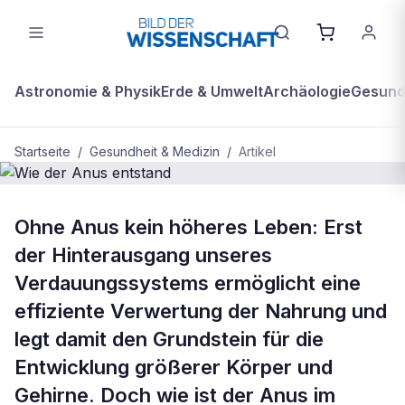
Astronomie & Physik
Erde & Umwelt
Archäologie
Gesundh
Startseite
/
Gesundheit & Medizin
/
Artikel
BDW Plus
GESUNDHEIT & MEDIZIN
Ohne Anus kein höheres Leben: Erst
Wie der Anus entstand
der Hinterausgang unseres
Verdauungssystems ermöglicht eine
effiziente Verwertung der Nahrung und
legt damit den Grundstein für die
Entwicklung größerer Körper und
Gehirne. Doch wie ist der Anus im