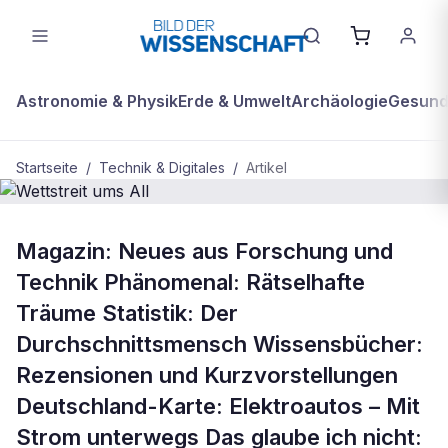
Astronomie & Physik
Erde & Umwelt
Archäologie
Gesundh
Startseite
/
Technik & Digitales
/
Artikel
TECHNIK & DIGITALES
Magazin: Neues aus Forschung und
Wettstreit ums All
Technik Phänomenal: Rätselhafte
Träume Statistik: Der
Durchschnittsmensch Wissensbücher:
Rezensionen und Kurzvorstellungen
Deutschland-Karte: Elektroautos – Mit
Strom unterwegs Das glaube ich nicht: