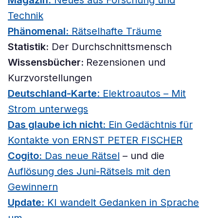
Magazin:
Neues aus Forschung und
Technik
Phänomenal:
Rätselhafte Träume
Statistik:
Der Durchschnittsmensch
Wissensbücher:
Rezensionen und
Kurzvorstellungen
Deutschland-Karte
: Elektroautos – Mit
Strom unterwegs
Das glaube ich nicht:
Ein Gedächtnis für
Kontakte von ERNST PETER FISCHER
Cogito:
Das neue Rätsel
– und die
Auflösung des Juni-Rätsels mit den
Gewinnern
Update:
KI wandelt Gedanken in Sprache