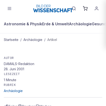
Astronomie & Physik
Erde & Umwelt
Archäologie
Gesundh
Startseite
/
Archäologie
/
Artikel
ARCHÄOLOGIE
Westerwelle will Gentechnik-
AUTOR
DAMALS-Redaktion
Debatte beschleunigen
28. Juni 2001
LESEZEIT
1
Minute
RUBRIK
Archäologie