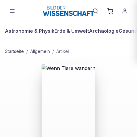
Astronomie & Physik
Erde & Umwelt
Archäologie
Gesundh
Startseite
/
Allgemein
/
Artikel