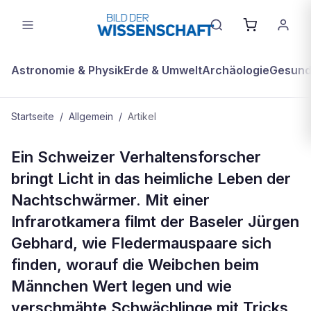
Astronomie & Physik
Erde & Umwelt
Archäologie
Gesundh
Startseite
/
Allgemein
/
Artikel
ALLGEMEIN
Ein Schweizer Verhaltensforscher
Wenn Fledermäuse Hochzeit
bringt Licht in das heimliche Leben der
machen
Nachtschwärmer. Mit einer
Infrarotkamera filmt der Baseler Jürgen
Gebhard, wie Fledermauspaare sich
finden, worauf die Weibchen beim
Männchen Wert legen und wie
verschmähte Schwächlinge mit Tricks