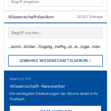
Wissenschaftslexikon
20.557
Einträge
Begriff im Lexikon suchen
...biont
...blütler
...flügelig
...höffig
...id
...ik
...logie
...man
WAHRIG WISSENSCHAFTSLEXIKON
NEWSLETTER
Wissenschaft-Newsletter
Die wichtigsten Entdeckungen der Woche direkt in Ihr
Postfach.