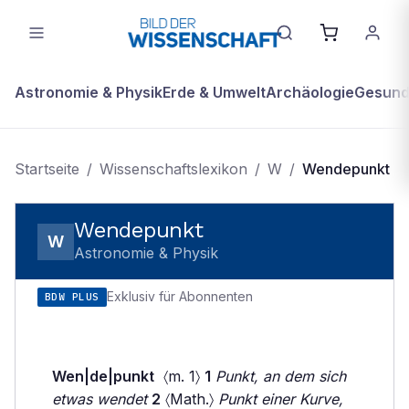
Astronomie & Physik
Erde & Umwelt
Archäologie
Gesundh
Startseite
/
Wissenschaftslexikon
/
W
/
Wendepunkt
Wendepunkt
W
Astronomie & Physik
Exklusiv für Abonnenten
BDW PLUS
Wen|de|punkt
〈m. 1〉
1
Punkt, an dem sich
etwas wendet
2
〈Math.〉
Punkt einer Kurve,