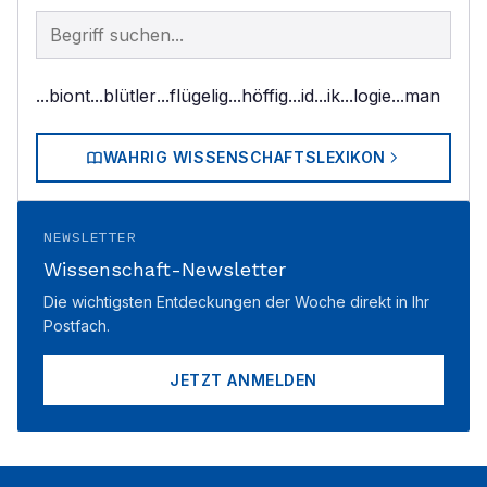
Begriff im Lexikon suchen
...biont
...blütler
...flügelig
...höffig
...id
...ik
...logie
...man
WAHRIG WISSENSCHAFTSLEXIKON
NEWSLETTER
Wissenschaft-Newsletter
Die wichtigsten Entdeckungen der Woche direkt in Ihr
Postfach.
JETZT ANMELDEN