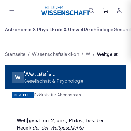
Astronomie & Physik
Erde & Umwelt
Archäologie
Gesundh
Startseite
/
Wissenschaftslexikon
/
W
/
Weltgeist
Weltgeist
W
Gesellschaft & Psychologie
Exklusiv für Abonnenten
BDW PLUS
Welt|geist
〈m. 2; unz.; Philos.; bes. bei
Hegel〉
der der Weltgeschichte