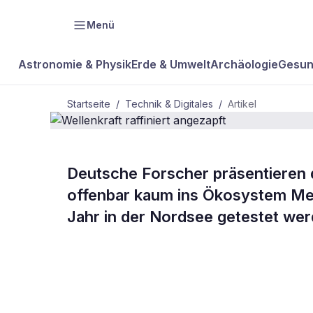
Menü
Astronomie & Physik
Erde & Umwelt
Archäologie
Gesun
Startseite
/
Technik & Digitales
/
Artikel
TECHNIK & DIGITALES
Deutsche Forscher präsentieren 
Wellenkraft r
offenbar kaum ins Ökosystem Mee
Jahr in der Nordsee getestet wer
angezapft