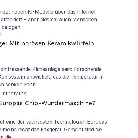
eut haben KI-Modelle über das Internet
 attackiert – aber diesmal auch Menschen
d belogen
S
ge: Mit porösen Keramikwürfeln
tromfressende Klimaanlage sein: Forschende
Kühlsystem entwickelt, das die Temperatur in
ch senken kann.
& DIGITALES
 Europas Chip-Wundermaschine?
f eine der wichtigsten Technologien Europas
 meine nicht das Faxgerät. Gemeint sind die
en die…