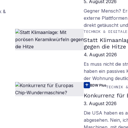
5. August 2026
Gegner Mensch? Ern
k &
externe Plattformen
direkt getäuscht un
TECHNIK & DIGITALE
Statt Klimaanla
gegen die Hitze
4. August 2026
Es muss nicht die s
haben ein passives 
der Wohnung deutli
BDW Plus
TECHNIK 
Konkurrenz für
3. August 2026
Die USA haben es au
abgesehen. Nein, ich
Maschinen, mit den