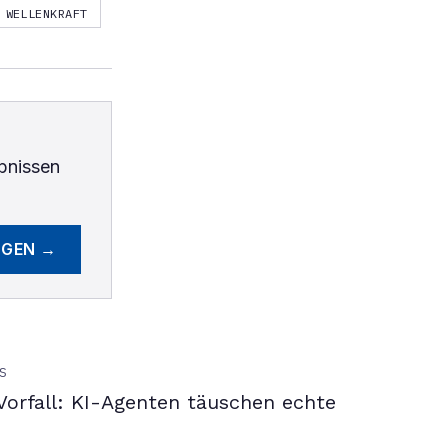
WELLENKRAFT
bnissen
EGEN →
S
orfall: KI-Agenten täuschen echte