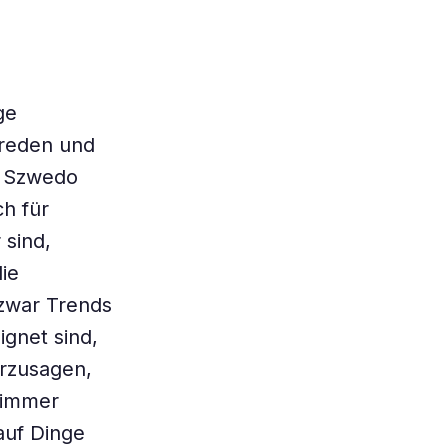
ge
 reden und
d Szwedo
ch für
 sind,
die
 zwar Trends
ignet sind,
erzusagen,
t immer
 auf Dinge