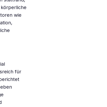
körperliche
toren wie
ation,
liche
ial
sreich für
berichtet
egeben
ge
d