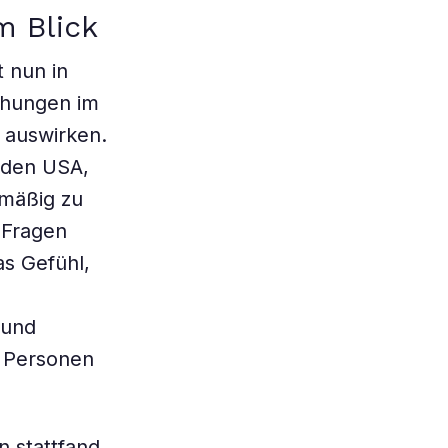
m Blick
 nun in
iehungen im
 auswirken.
 den USA,
lmäßig zu
 Fragen
s Gefühl,
 und
n Personen
n stattfand,