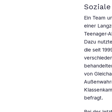
Soziale
Ein Team um
einer Langz
Teenager-Al
Dazu nutzt
die seit 19
verschieden
behandelte
von Gleicha
Außenwahrn
Klassenkam
befragt.
Bei der let