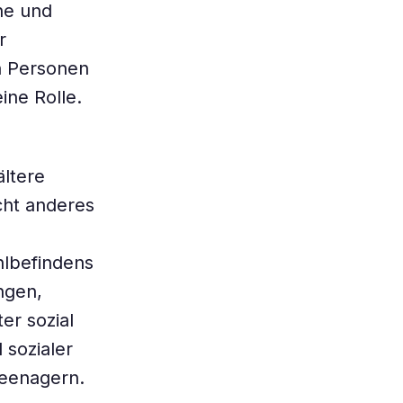
he und
r
n Personen
ine Rolle.
ältere
icht anderes
hlbefindens
ngen,
er sozial
 sozialer
Teenagern.