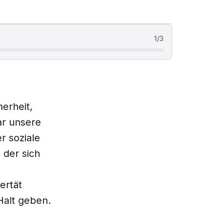
1
/
3
erheit,
ar unsere
r soziale
 der sich
ertät
Halt geben.