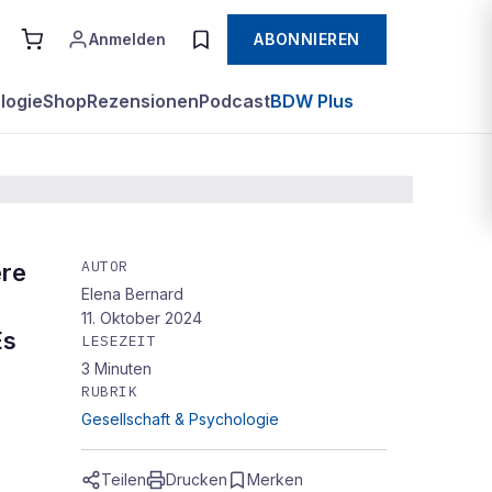
Anmelden
ABONNIEREN
logie
Shop
Rezensionen
Podcast
BDW Plus
AUTOR
ere
Elena Bernard
ften
11. Oktober 2024
Es
LESEZEIT
3
Minuten
RUBRIK
Gesellschaft & Psychologie
Teilen
Drucken
Merken