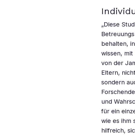
Individ
„Diese Studi
Betreuungsp
behalten, i
wissen, mit
von der Jame
Eltern, nic
sondern auc
Forschenden
und Wahrsch
für ein ein
wie es ihm 
hilfreich, 