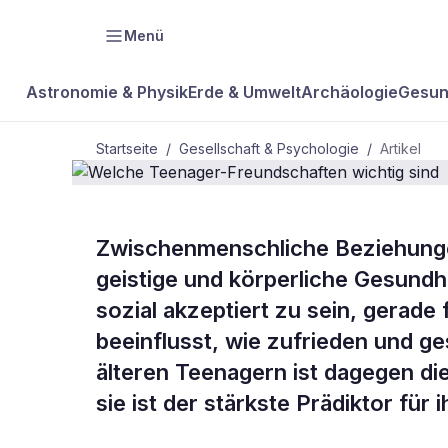
Menü
Astronomie & Physik
Erde & Umwelt
Archäologie
Gesun
Startseite
/
Gesellschaft & Psychologie
/
Artikel
Zwischenmenschliche Beziehungen
BDW Plus
GESELLSCHAFT & PSYCHOLOGIE
geistige und körperliche Gesundhe
Welche Teen
sozial akzeptiert zu sein, gerade
beeinflusst, wie zufrieden und ge
wichtig sind
älteren Teenagern ist dagegen die
sie ist der stärkste Prädiktor fü