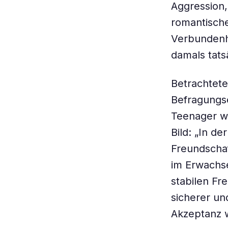
Aggression,
romantische
Verbundenhe
damals tats
Betrachtet
Befragungse
Teenager war
Bild: „In de
Freundschaf
im Erwachse
stabilen Fr
sicherer un
Akzeptanz w