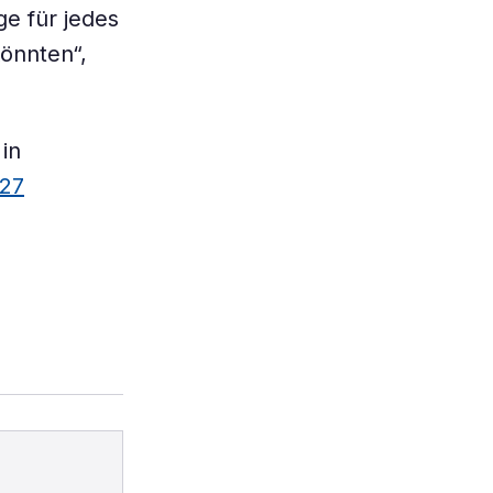
ge für jedes
könnten“,
 in
727