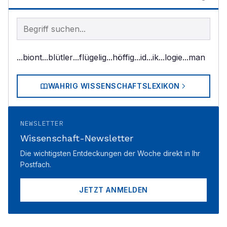
Begriff im Lexikon suchen
...biont
...blütler
...flügelig
...höffig
...id
...ik
...logie
...man
WAHRIG WISSENSCHAFTSLEXIKON
NEWSLETTER
Wissenschaft-Newsletter
Die wichtigsten Entdeckungen der Woche direkt in Ihr
Postfach.
JETZT ANMELDEN