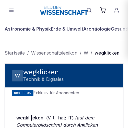
Astronomie & Physik
Erde & Umwelt
Archäologie
Gesundh
Startseite
/
Wissenschaftslexikon
/
W
/
wegklicken
wegklicken
W
Technik & Digitales
Exklusiv für Abonnenten
BDW PLUS
wegkli|cken
〈V. t.; hat; IT〉
(auf dem
Computerbildschirm) durch Anklicken