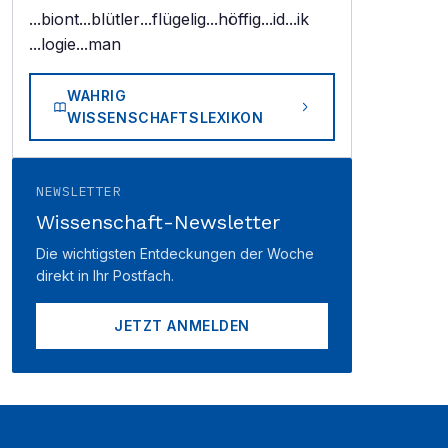
...biont
...blütler
...flügelig
...höffig
...id
...ik
...logie
...man
WAHRIG
WISSENSCHAFTSLEXIKON
NEWSLETTER
Wissenschaft-Newsletter
Die wichtigsten Entdeckungen der Woche
direkt in Ihr Postfach.
JETZT ANMELDEN