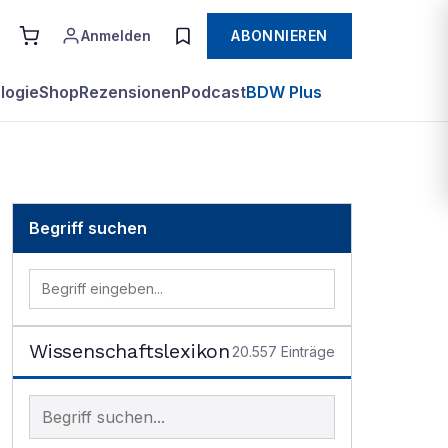
Anmelden
ABONNIEREN
logie
Shop
Rezensionen
Podcast
BDW Plus
Begriff suchen
Wissenschaftslexikon
20.557
Einträge
Begriff im Lexikon suchen