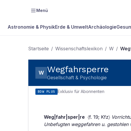
Menü
Astronomie & Physik
Erde & Umwelt
Archäologie
Gesun
Startseite
/
Wissenschaftslexikon
/
W
/
Wegf
Wegfahrsperre
W
Gesellschaft & Psychologie
Exklusiv für Abonnenten
BDW PLUS
Weg|fahr|sper|re
〈f. 19; Kfz〉
Vorricht
Unbefugten weggefahren u. gestohlen