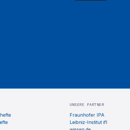
UNSERE PARTNER
hefte
Fraunhofer IPA
efte
Leibniz-Institut ifl
wissen.de