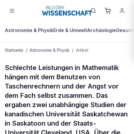
Astronomie & Physik
Erde & Umwelt
Archäologie
Gesundh
Startseite
/
Astronomie & Physik
/
Artikel
ASTRONOMIE & PHYSIK
Schlechte Leistungen in Mathematik
Wegen Taschenrechnern schlecht in
hängen mit dem Benutzen von
Mathe
Taschenrechnern und der Angst vor
dem Fach selbst zusammen. Das
ergaben zwei unabhängige Studien der
kanadischen Universität Saskatchewan
in Saskatoon und der Staats-
Universität Cleveland, USA. Über die