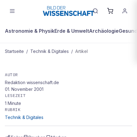
Astronomie & Physik
Erde & Umwelt
Archäologie
Gesundh
Startseite
/
Technik & Digitales
/
Artikel
TECHNIK & DIGITALES
Weg mit den Kabeln
AUTOR
Redaktion wissenschaft.de
01. November 2001
LESEZEIT
1
Minute
RUBRIK
Technik & Digitales