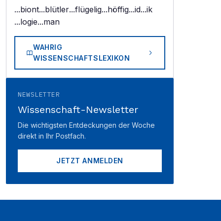
...biont
...blütler
...flügelig
...höffig
...id
...ik
...logie
...man
WAHRIG
WISSENSCHAFTSLEXIKON
NEWSLETTER
Wissenschaft-Newsletter
Die wichtigsten Entdeckungen der Woche
direkt in Ihr Postfach.
JETZT ANMELDEN