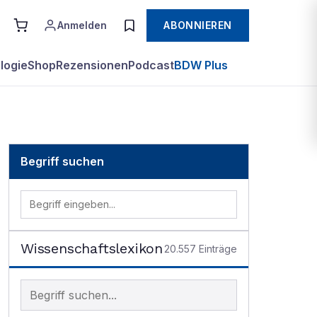
Anmelden
ABONNIEREN
logie
Shop
Rezensionen
Podcast
BDW Plus
Begriff suchen
Wissenschaftslexikon
20.557
Einträge
Begriff im Lexikon suchen