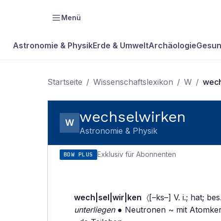
Menü
Astronomie & Physik
Erde & Umwelt
Archäologie
Gesun
Startseite
/
Wissenschaftslexikon
/
W
/
wech
wechselwirken
W
Astronomie & Physik
Exklusiv für Abonnenten
BDW PLUS
wech|sel|wir|ken
〈[–ks–] V. i.; hat; be
unterliegen
● Neutronen ~ mit Atomker