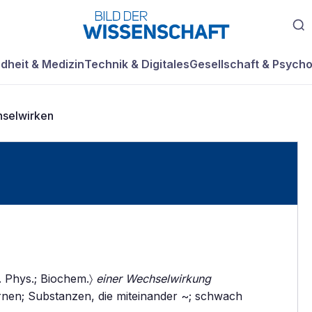
dheit & Medizin
Technik & Digitales
Gesellschaft & Psycho
selwirken
s. Phys.; Biochem.〉
einer Wechselwirkung
nen; Substanzen, die miteinander ~; schwach