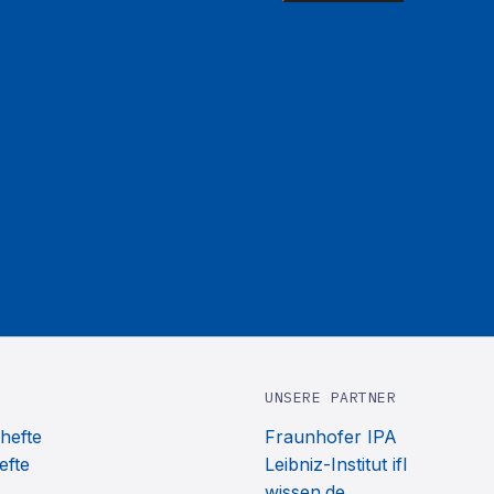
UNSERE PARTNER
hefte
Fraunhofer IPA
efte
Leibniz-Institut ifl
wissen.de