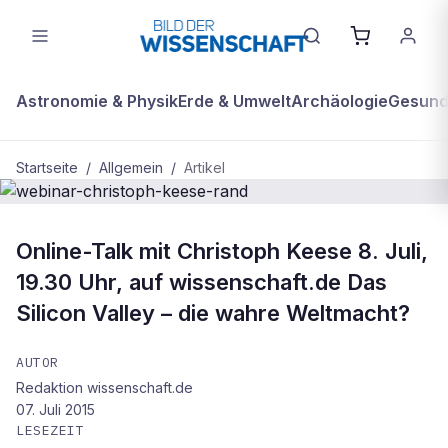
Astronomie & Physik
Erde & Umwelt
Archäologie
Gesundh
Startseite
/
Allgemein
/
Artikel
ALLGEMEIN
Online-Talk mit Christoph Keese 8. Juli,
webinar-christoph-keese-rand
19.30 Uhr, auf wissenschaft.de Das
Silicon Valley – die wahre Weltmacht?
AUTOR
Redaktion wissenschaft.de
07. Juli 2015
LESEZEIT