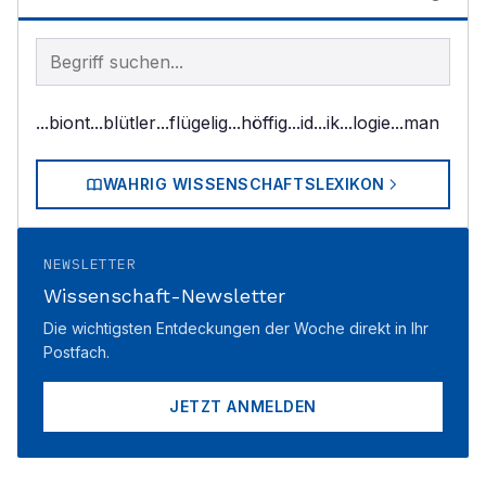
Begriff im Lexikon suchen
...biont
...blütler
...flügelig
...höffig
...id
...ik
...logie
...man
WAHRIG WISSENSCHAFTSLEXIKON
NEWSLETTER
Wissenschaft-Newsletter
Die wichtigsten Entdeckungen der Woche direkt in Ihr
Postfach.
JETZT ANMELDEN