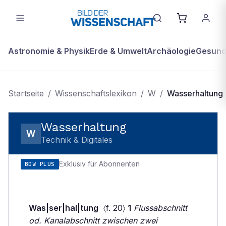
Astronomie & Physik
Erde & Umwelt
Archäologie
Gesundh
Startseite
/
Wissenschaftslexikon
/
W
/
Wasserhaltung
Wasserhaltung
W
Technik & Digitales
Exklusiv für Abonnenten
BDW PLUS
Was|ser|hal|tung
〈f. 20〉
1
Flussabschnitt
od. Kanalabschnitt zwischen zwei