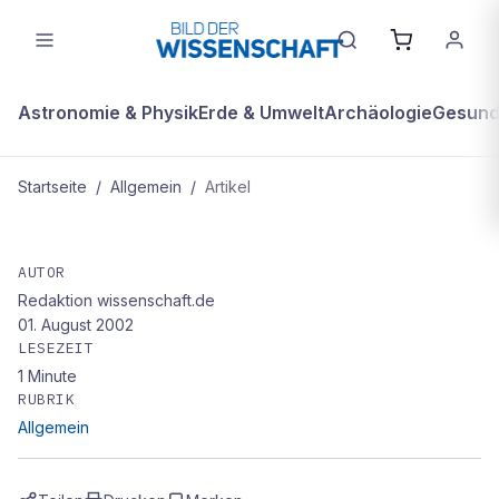
Astronomie & Physik
Erde & Umwelt
Archäologie
Gesundh
Startseite
/
Allgemein
/
Artikel
ALLGEMEIN
Wasser marsch
AUTOR
Redaktion wissenschaft.de
01. August 2002
LESEZEIT
1
Minute
RUBRIK
Allgemein