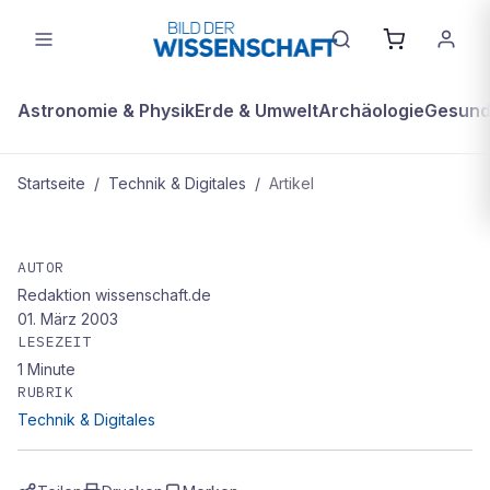
Astronomie & Physik
Erde & Umwelt
Archäologie
Gesundh
Startseite
/
Technik & Digitales
/
Artikel
TECHNIK & DIGITALES
Was Kristalle erzählen
AUTOR
Redaktion wissenschaft.de
01. März 2003
LESEZEIT
1
Minute
RUBRIK
Technik & Digitales