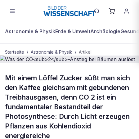
Astronomie & Physik
Erde & Umwelt
Archäologie
Gesundh
Startseite
/
Astronomie & Physik
/
Artikel
ASTRONOMIE & PHYSIK
Mit einem Löffel Zucker süßt man sich
Was der CO<sub>2</sub>-Anstieg
den Kaffee gleichsam mit gebundenen
bei Bäumen auslöst
Treibhausgasen, denn CO 2 ist ein
fundamentaler Bestandteil der
Photosynthese: Durch Licht erzeugen
Pflanzen aus Kohlendioxid
energiereiche