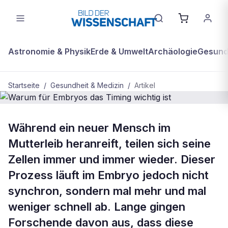
Astronomie & Physik
Erde & Umwelt
Archäologie
Gesundh
Startseite
/
Gesundheit & Medizin
/
Artikel
BDW Plus
GESUNDHEIT & MEDIZIN
Während ein neuer Mensch im
Warum für Embryos das Timing
Mutterleib heranreift, teilen sich seine
wichtig ist
Zellen immer und immer wieder. Dieser
Prozess läuft im Embryo jedoch nicht
synchron, sondern mal mehr und mal
weniger schnell ab. Lange gingen
Forschende davon aus, dass diese