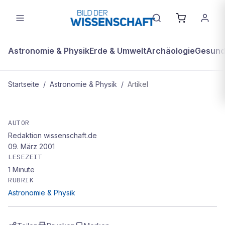
Astronomie & Physik
Erde & Umwelt
Archäologie
Gesundh
Startseite
/
Astronomie & Physik
/
Artikel
ASTRONOMIE & PHYSIK
Warum es im Universum Materie
AUTOR
Redaktion wissenschaft.de
gibt
09. März 2001
LESEZEIT
1
Minute
RUBRIK
Astronomie & Physik