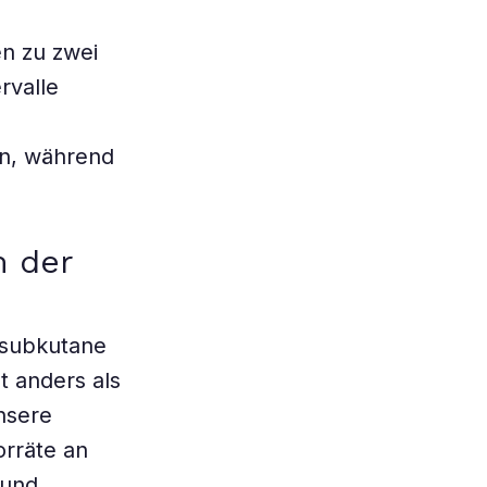
n zu zwei
rvalle
n, während
m der
s subkutane
t anders als
unsere
orräte an
 und