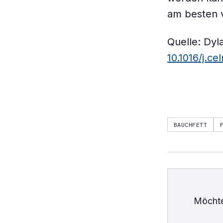
am besten v
Quelle: Dyl
10.1016/j.c
BAUCHFETT
Möchte