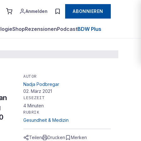
Anmelden
ABONNIEREN
logie
Shop
Rezensionen
Podcast
BDW Plus
AUTOR
Nadja Podbregar
02. März 2021
 an
LESEZEIT
4
Minuten
g
RUBRIK
00
Gesundheit & Medizin
Teilen
Drucken
Merken