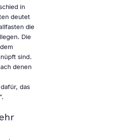
schied in
ten deutet
llfasten die
legen. Die
t dem
nüpft sind.
 nach denen
dafür, das
”.
ehr