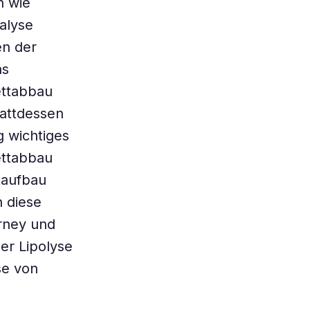
n wie
alyse
en der
as
ettabbau
tattdessen
g wichtiges
ettabbau
taufbau
h diese
arney und
der Lipolyse
se von