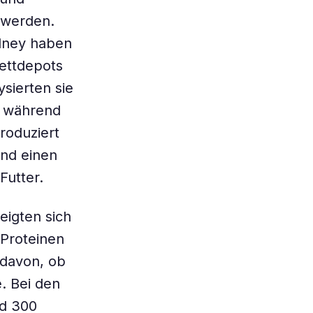
 werden.
ydney haben
ettdepots
ysierten sie
n während
roduziert
lnd einen
Futter.
eigten sich
 Proteinen
davon, ob
. Bei den
nd 300