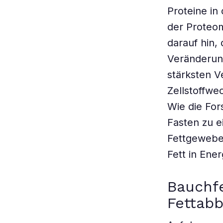
Proteine in
der Proteom
darauf hin,
Veränderung
stärksten V
Zellstoffwe
Wie die For
Fasten zu 
Fettgewebe 
Fett in Ene
Bauchfe
Fettab