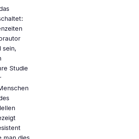
 das
chaltet:
enzeiten
orautor
 sein,
m
re Studie
r
 Menschen
des
dellen
ezeigt
sistent
e man dies