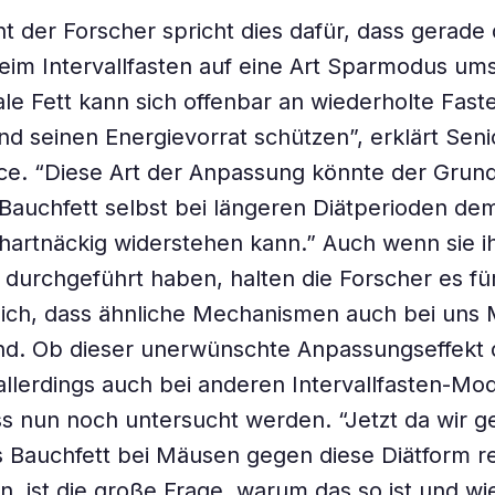
t der Forscher spricht dies dafür, dass gerade
eim Intervallfasten auf eine Art Sparmodus ums
ale Fett kann sich offenbar an wiederholte Fast
d seinen Energievorrat schützen”, erklärt Seni
e. “Diese Art der Anpassung könnte der Grund
auchfett selbst bei längeren Diätperioden de
rtnäckig widerstehen kann.” Auch wenn sie ih
durchgeführt haben, halten die Forscher es fü
lich, dass ähnliche Mechanismen auch bei uns
nd. Ob dieser unerwünschte Anpassungseffekt 
allerdings auch bei anderen Intervallfasten-Mo
uss nun noch untersucht werden. “Jetzt da wir g
 Bauchfett bei Mäusen gegen diese Diätform re
, ist die große Frage, warum das so ist und wi