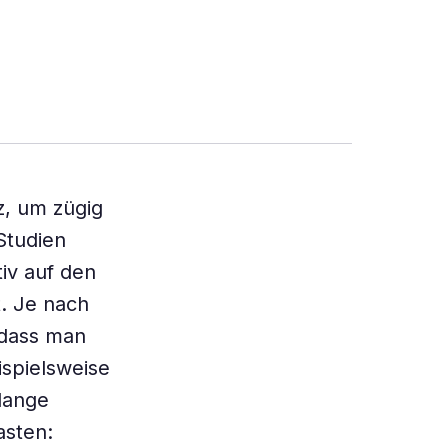
z, um zügig
Studien
iv auf den
t. Je nach
 dass man
ispielsweise
lange
asten: