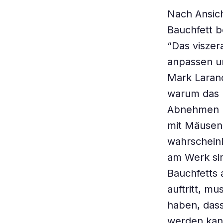
Nach Ansich
Bauchfett b
“Das viszer
anpassen un
Mark Laranc
warum das B
Abnehmen ha
mit Mäusen 
wahrschein
am Werk si
Bauchfetts 
auftritt, m
haben, dass
werden kann