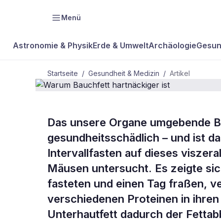
Menü
Astronomie & Physik
Erde & Umwelt
Archäologie
Gesun
Startseite
/
Gesundheit & Medizin
/
Artikel
GESUNDHEIT & MEDIZIN
Das unsere Organe umgebende Bau
Warum Bauc
gesundheitsschädlich – und ist das
Intervallfasten auf dieses viszer
hartnäckiger
Mäusen untersucht. Es zeigte si
fasteten und einen Tag fraßen, v
verschiedenen Proteinen in ihre
Unterhautfett dadurch der Fettab