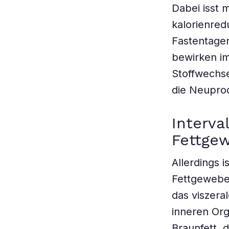
Dabei isst 
kalorienred
Fastentagen
bewirken i
Stoffwechs
die Neupro
Interva
Fettge
Allerdings 
Fettgewebe 
das viszera
inneren Org
Braunfett, 