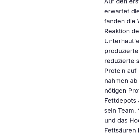
Auf den erst
erwartet di
fanden die 
Reaktion d
Unterhautf
produzierte,
reduzierte s
Protein auf
nahmen ab s
nötigen Prot
Fettdepots 
sein Team. 
und das Ho
Fettsäuren 