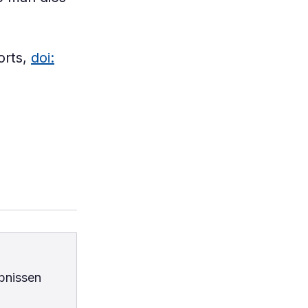
orts,
doi:
bnissen