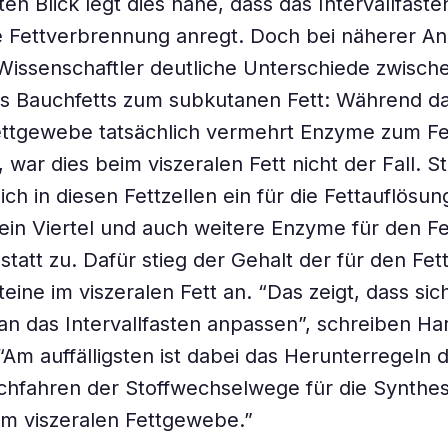
en Blick legt dies nahe, dass das Intervallfaste
e Fettverbrennung anregt. Doch bei näherer An
Wissenschaftler deutliche Unterschiede zwisch
es Bauchfetts zum subkutanen Fett: Während d
ettgewebe tatsächlich vermehrt Enzyme zum F
 war dies beim viszeralen Fett nicht der Fall. S
ich in diesen Fettzellen ein für die Fettauflösun
 ein Viertel und auch weitere Enzyme für den F
tatt zu. Dafür stieg der Gehalt der für den Fet
eine im viszeralen Fett an. “Das zeigt, dass sic
an das Intervallfasten anpassen”, schreiben H
“Am auffälligsten ist dabei das Herunterregeln 
chfahren der Stoffwechselwege für die Synthe
im viszeralen Fettgewebe.”