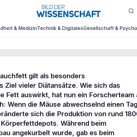
dheit & Medizin
Technik & Digitales
Gesellschaft & Psycho
chfett gilt als besonders
hfett
 Ziel vieler Diätansätze. Wie sich das
ale Fett auswirkt, hat nun ein Forscherteam
 ist
ch: Wenn die Mäuse abwechselnd einen Ta
eränderte sich die Produktion von rund 18
n Körperfettdepots. Während beim
bau angekurbelt wurde, gab es beim