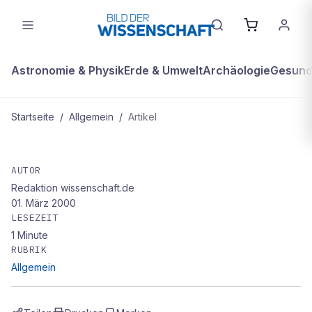
Astronomie & Physik
Erde & Umwelt
Archäologie
Gesundh
Startseite
/
Allgemein
/
Artikel
ALLGEMEIN
Warnung vor der Invasion: „Die
AUTOR
Redaktion wissenschaft.de
Ameise als Tramp" von Bernhard
01. März 2000
Kegel
LESEZEIT
1
Minute
RUBRIK
Allgemein