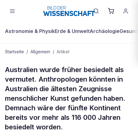
Astronomie & Physik
Erde & Umwelt
Archäologie
Gesundh
Startseite
/
Allgemein
/
Artikel
ALLGEMEIN
Australien wurde früher besiedelt als
War der fünfte Kontinent der erste?
vermutet. Anthropologen könnten in
Australien die ältesten Zeugnisse
menschlicher Kunst gefunden haben.
Demnach wäre der fünfte Kontinent
bereits vor mehr als 116 000 Jahren
besiedelt worden.