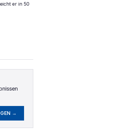
icht er in 50
bnissen
EGEN →