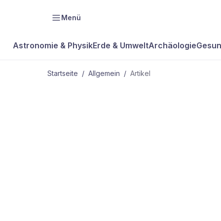
Menü
Astronomie & Physik
Erde & Umwelt
Archäologie
Gesun
Startseite
/
Allgemein
/
Artikel
ALLGEMEIN
Wanderunge
im Eis