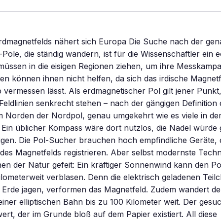
rdmagnetfelds nähert sich Europa Die Suche nach der gen
Pole, die ständig wandern, ist für die Wissenschaftler ein 
 müssen in die eisigen Regionen ziehen, um ihre Messkamp
liten können ihnen nicht helfen, da sich das irdische Magnet
vermessen lässt. Als erdmagnetischer Pol gilt jener Punkt
eldlinien senkrecht stehen – nach der gängigen Definition 
m Norden der Nordpol, genau umgekehrt wie es viele in de
 Ein üblicher Kompass wäre dort nutzlos, die Nadel würde
gen. Die Pol-Sucher brauchen hoch empfindliche Geräte, d
s Magnetfelds registrieren. Aber selbst modernste Technik
en der Natur gefeit: Ein kräftiger Sonnenwind kann den Po
lometerweit verblasen. Denn die elektrisch geladenen Teilc
 Erde jagen, verformen das Magnetfeld. Zudem wandert de
einer elliptischen Bahn bis zu 100 Kilometer weit. Der gesuc
wert, der im Grunde bloß auf dem Papier existiert. All diese