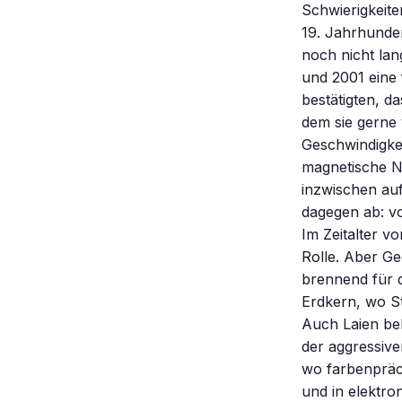
Schwierigkeite
19. Jahrhunder
noch nicht la
und 2001 eine
bestätigten, da
dem sie gerne 
Geschwindigke
magnetische N
inzwischen au
dagegen ab: v
Im Zeitalter 
Rolle. Aber Ge
brennend für d
Erdkern, wo S
Auch Laien be
der aggressive
wo farbenpräc
und in elektro