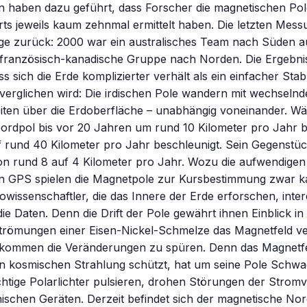
n haben dazu geführt, dass Forscher die magnetischen Pole
ts jeweils kaum zehnmal ermittelt haben. Die letzten Mess
nge zurück: 2000 war ein australisches Team nach Süden 
 französisch-kanadische Gruppe nach Norden. Die Ergebni
ss sich die Erde komplizierter verhält als ein einfacher Sta
verglichen wird: Die irdischen Pole wandern mit wechseln
iten über die Erdoberfläche – unabhängig voneinander. Wä
ordpol bis vor 20 Jahren um rund 10 Kilometer pro Jahr b
f rund 40 Kilometer pro Jahr beschleunigt. Sein Gegenstü
on rund 8 auf 4 Kilometer pro Jahr. Wozu die aufwendig
von GPS spielen die Magnetpole zur Kursbestimmung zwar 
owissenschaftler, die das Innere der Erde erforschen, inter
ie Daten. Denn die Drift der Pole gewährt ihnen Einblick i
trömungen einer Eisen-Nickel-Schmelze das Magnetfeld v
kommen die Veränderungen zu spüren. Denn das Magnetfe
n kosmischen Strahlung schützt, hat um seine Pole Schwac
htige Polarlichter pulsieren, drohen Störungen der Strom
nischen Geräten. Derzeit befindet sich der magnetische Nor