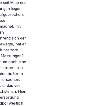
 seit Mitte des
ungen liegen
aufgebrochen,
sse
bmagnet, mit
den
hrend sich der
ewegte, hat er
ck bremste
en Messungen?
kaum noch eine
essieren sich
n den äußeren
erursachen.
ld, das vor
hstellen. Hier,
versorgung
dpol westlich