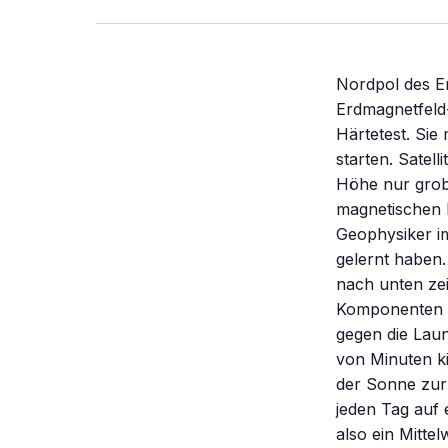
Nordpol des E
Erdmagnetfeld-
Härtetest. Sie
starten. Satel
Höhe nur grob 
magnetischen F
Geophysiker i
gelernt haben.
nach unten zei
Komponenten de
gegen die Laun
von Minuten ki
der Sonne zur
jeden Tag auf 
also ein Mittel