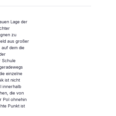
auen Lage der
echter
agnen zu
feld aus großer
, auf dem die
der
r Schule
 geradewegs
ie einzelne
 ist nicht
l innerhalb
hen, die von
r Pol ohnehin
hte Punkt ist