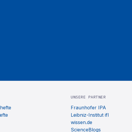
UNSERE PARTNER
hefte
Fraunhofer IPA
efte
Leibniz-Institut ifl
wissen.de
ScienceBlogs