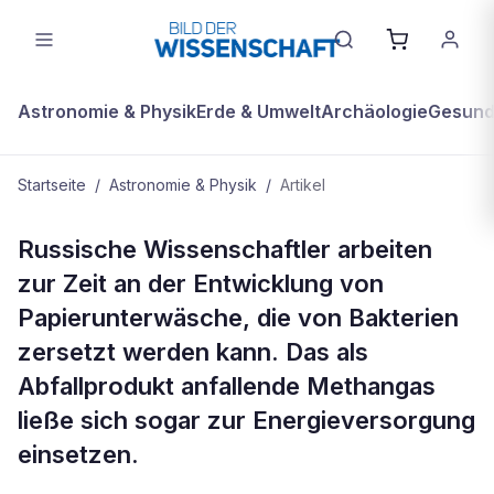
Astronomie & Physik
Erde & Umwelt
Archäologie
Gesundh
Startseite
/
Astronomie & Physik
/
Artikel
ASTRONOMIE & PHYSIK
Russische Wissenschaftler arbeiten
Wäsche für den Weltraum
zur Zeit an der Entwicklung von
Papierunterwäsche, die von Bakterien
zersetzt werden kann. Das als
Abfallprodukt anfallende Methangas
ließe sich sogar zur Energieversorgung
einsetzen.