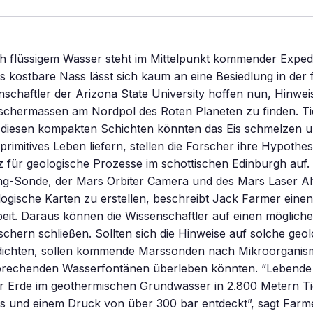
h flüssigem Wasser steht im Mittelpunkt kommender Exped
 kostbare Nass lässt sich kaum an eine Besiedlung in der
schaftler der Arizona State University hoffen nun, Hinwe
tschermassen am Nordpol des Roten Planeten zu finden. Ti
 diesen kompakten Schichten könnten das Eis schmelzen u
primitives Leben liefern, stellen die Forscher ihre Hypothes
für geologische Prozesse im schottischen Edinburgh auf. 
ing-Sonde, der Mars Orbiter Camera und des Mars Laser Al
eologische Karten zu erstellen, beschreibt Jack Farmer einen
eit. Daraus können die Wissenschaftler auf einen möglich
schern schließen. Sollten sich die Hinweise auf solche geo
rdichten, sollen kommende Marssonden nach Mikroorgani
sbrechenden Wasserfontänen überleben könnten. “Lebend
r Erde im geothermischen Grundwasser in 2.800 Metern Tie
s und einem Druck von über 300 bar entdeckt”, sagt Farme