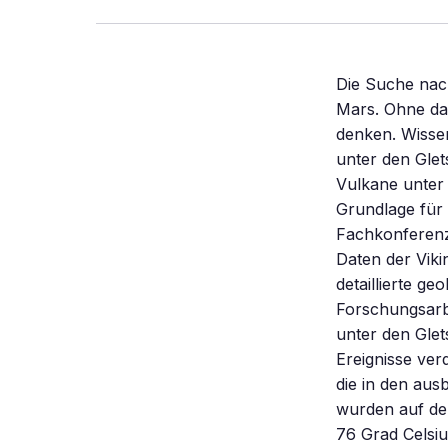
Die Suche nac
Mars. Ohne das
denken. Wissen
unter den Gle
Vulkane unter
Grundlage für 
Fachkonferenz 
Daten der Vik
detaillierte g
Forschungsarb
unter den Glet
Ereignisse ve
die in den au
wurden auf de
76 Grad Celsiu