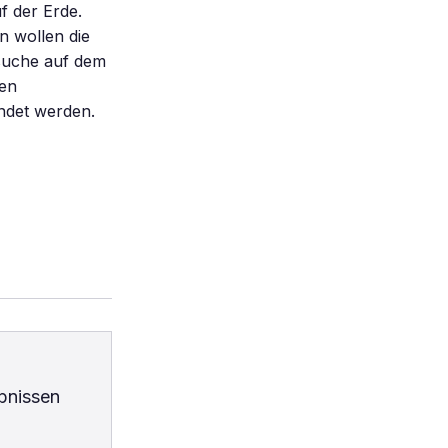
f der Erde.
n wollen die
rsuche auf dem
hen
det werden.
bnissen