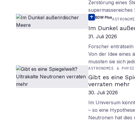
Zerstörung eines St
supermassereiches
BDW Plus
ASTRONOM
Im Dunkel außer
31. Juli 2026
Forscher enträtsel
Von der Idee eines
mussten sie sich je
ASTRONOMIE & PHYSI
Gibt es eine Sp
verraten mehr
30. Juli 2026
Im Universum könnte
– so eine Hypothese.
Neutronen hat dies