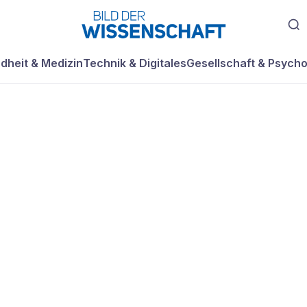
dheit & Medizin
Technik & Digitales
Gesellschaft & Psycho
nten Gletscher a
chmelzen