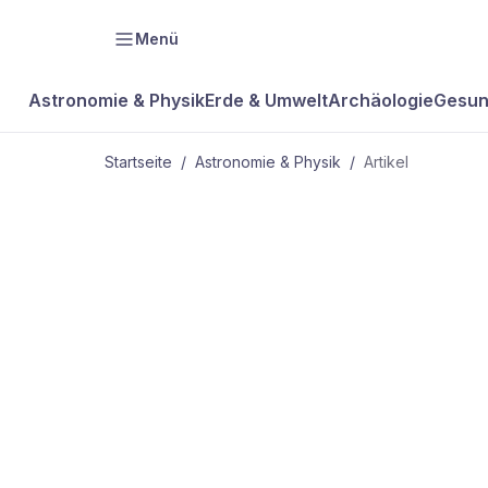
Menü
Astronomie & Physik
Erde & Umwelt
Archäologie
Gesun
Startseite
/
Astronomie & Physik
/
Artikel
ASTRONOMIE & PHYSIK
Vulkane kön
dem Mars s