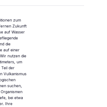
itionen zum
 fernen Zukunft
ise auf Wasser
efliegende
nd die
e auf einer
Wir nutzen die
timeters, um
 Teil der
en Vulkanismus
logischen
smen suchen,
e Organismen
fe, bei etwa
r. Ihre