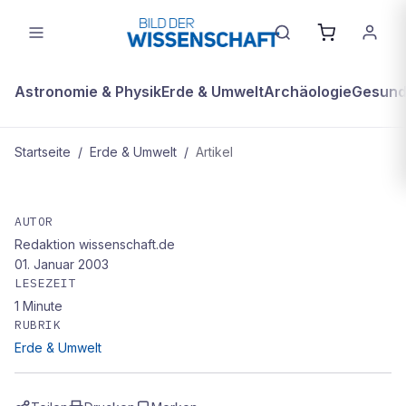
Astronomie & Physik
Erde & Umwelt
Archäologie
Gesundh
Startseite
/
Erde & Umwelt
/
Artikel
ERDE & UMWELT
Vulkanausbruch nach heftigem
AUTOR
Redaktion wissenschaft.de
Regen
01. Januar 2003
LESEZEIT
1
Minute
RUBRIK
Erde & Umwelt