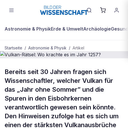
Astronomie & Physik
Erde & Umwelt
Archäologie
Gesundh
Startseite
/
Astronomie & Physik
/
Artikel
ASTRONOMIE & PHYSIK
Bereits seit 30 Jahren fragen sich
Vulkan-Rätsel: Wo krachte es im
Wissenschaftler, welcher Vulkan für
Jahr 1257?
das „Jahr ohne Sommer” und die
Spuren in den Eisbohrkernen
verantwortlich gewesen sein könnte.
Den Hinweisen zufolge hat es sich um
einen der stärksten Vulkanausbrüche