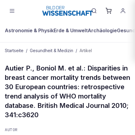
Astronomie & Physik
Erde & Umwelt
Archäologie
Gesundh
Startseite
/
Gesundheit & Medizin
/
Artikel
GESUNDHEIT & MEDIZIN
Autier P., Boniol M. et al.: Disparities in
Vorsorgeuntersuchungen – Quellen
breast cancer mortality trends between
30 European countries: retrospective
trend analysis of WHO mortality
database. British Medical Journal 2010;
341:c3620
AUTOR