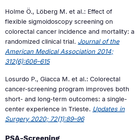
Holme Ö., Löberg M. et al.: Effect of
flexible sigmoidoscopy screening on
colorectal cancer incidence and mortality: a
randomized clinical trial
.
Journal of the
American Medical Association 2014;
312(6):606–615
Losurdo P., Giacca M. et al.: Colorectal
cancer-screening program improves both
short- and long-term outcomes: a single-
center experience in Trieste.
Updates in
Surgery 2020; 72(1):89–96
PSA-Screening