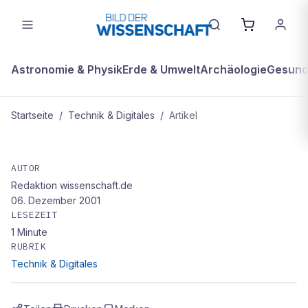
Astronomie & Physik
Erde & Umwelt
Archäologie
Gesundh
Startseite
/
Technik & Digitales
/
Artikel
TECHNIK & DIGITALES
Vor dem Klicken denken - auf
AUTOR
Redaktion wissenschaft.de
Informationssuche im Internet
06. Dezember 2001
LESEZEIT
1
Minute
RUBRIK
Technik & Digitales