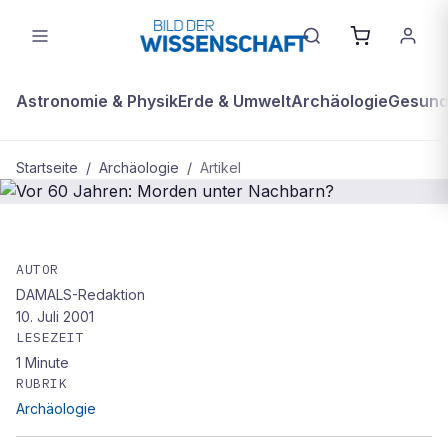
Astronomie & Physik
Erde & Umwelt
Archäologie
Gesundh
Startseite
/
Archäologie
/
Artikel
ARCHÄOLOGIE
Vor 60 Jahren: Morden unter
AUTOR
DAMALS-Redaktion
Nachbarn?
10. Juli 2001
LESEZEIT
1
Minute
RUBRIK
Archäologie