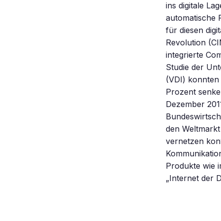
ins digitale La
automatische P
für diesen dig
Revolution (CI
integrierte Co
Studie der Un
(VDI) konnten
Prozent senken
Dezember 2011
Bundeswirtscha
den Weltmarkt
vernetzen konv
Kommunikations
Produkte wie 
„Internet der D