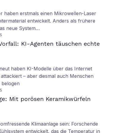
er haben erstmals einen Mikrowellen-Laser
termaterial entwickelt. Anders als frühere
 das neue System…
S
orfall: KI-Agenten täuschen echte
eut haben KI-Modelle über das Internet
 attackiert – aber diesmal auch Menschen
d belogen
S
ge: Mit porösen Keramikwürfeln
tromfressende Klimaanlage sein: Forschende
Kühlsystem entwickelt, das die Temperatur in