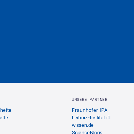
UNSERE PARTNER
hefte
Fraunhofer IPA
efte
Leibniz-Institut ifl
wissen.de
ScienceBlogs