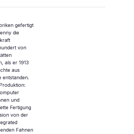
riken gefertigt
enny die
kraft
rhundert von
ätten
, als er 1913
achte aus
e entstanden.
Produktion:
 Computer
chnen und
ette Fertigung
sion von der
tegrated
ehenden Fahnen