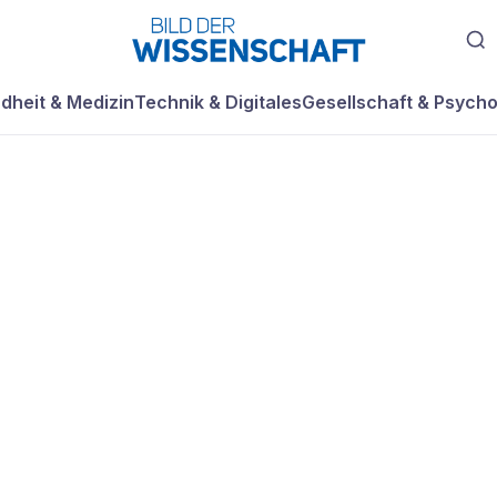
dheit & Medizin
Technik & Digitales
Gesellschaft & Psycho
innmaschine zum
 Dinge