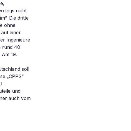
te,
rdings nicht
”. Die dritte
ie ohne
Laut einer
er Ingenieure
m rund 40
. Am 19.
tschland soll
ese „CPPS”
d
teile und
aher auch vom