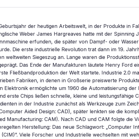
eburtsjahr der heutigen Arbeitswelt, in der Produkte in Fab
nglische Weber James Hargreaves hatte mit der Spinning J
pinnmaschine erfunden, die später von Dampf- oder Wasser
rde. Die erste industrielle Revolution trat dann im 19. Jah
n weltweiten Siegeszug an. Lange waren die Produktionsst
eprägt. Das Ende der Manufakturen läutete Henry Ford ein
erste Fließbandproduktion der Welt startete. Industrie 2.0 m
ieben Fabriken, in denen in Großserie preiswerte Produkt
n Elektronik ermöglichte um 1960 die Automatisierung der 
nd erste Chips ließen schnelle, kleine und leistungsfähige
 dienten in der Industrie zunächst als Werkzeuge zum Zei
Computer Aided Design: CAD), später lenkten sie die kompl
ed Manufacturing: CAM). Nach CAD und CAM folgte die Vi
eregelten Herstellung: Das neue Schlagwort: „Computer In
(CIM)”. Viele Forscher und Industrielle wechselten mit w