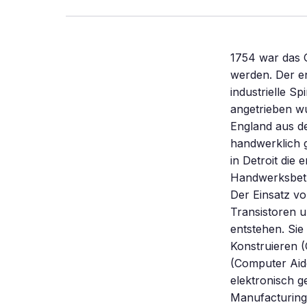
1754 war das G
werden. Der e
industrielle S
angetrieben wu
England aus de
handwerklich g
in Detroit die 
Handwerksbetr
Der Einsatz vo
Transistoren u
entstehen. Sie
Konstruieren (
(Computer Aid
elektronisch g
Manufacturing 