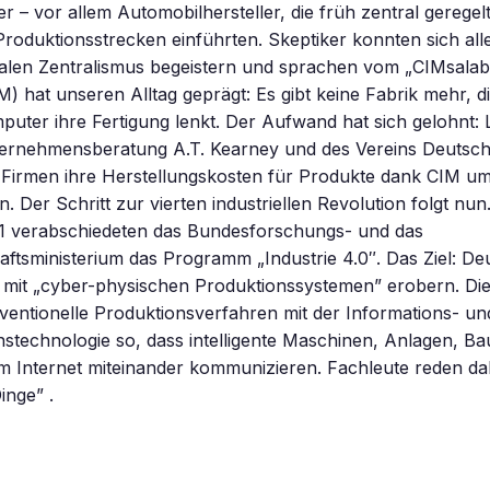
ger – vor allem Automobilhersteller, die früh zentral geregel
roduktionsstrecken einführten. Skeptiker konnten sich alle
italen Zentralismus begeistern und sprachen vom „CIMsalabim
M) hat unseren Alltag geprägt: Es gibt keine Fabrik mehr, d
mputer ihre Fertigung lenkt. Der Aufwand hat sich gelohnt: 
ternehmensberatung A.T. Kearney und des Vereins Deutsch
 Firmen ihre Herstellungskosten für Produkte dank CIM u
. Der Schritt zur vierten industriellen Revolution folgt nun
 verabschiedeten das Bundesforschungs- und das
ftsministerium das Programm „Industrie 4.0″. Das Ziel: Deu
 mit „cyber-physischen Produktionssystemen” erobern. Di
entionelle Produktionsverfahren mit der Informations- un
technologie so, dass intelligente Maschinen, Anlagen, Bau
im Internet miteinander kommunizieren. Fachleute reden d
inge” .