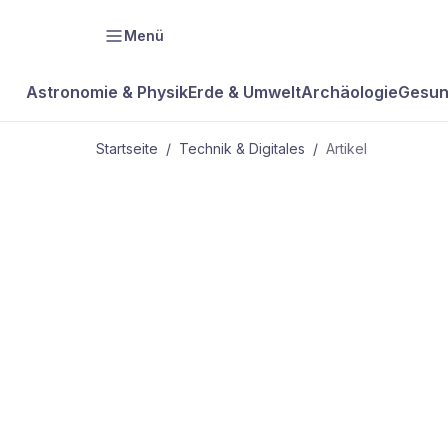
Menü
Astronomie & Physik
Erde & Umwelt
Archäologie
Gesun
Startseite
/
Technik & Digitales
/
Artikel
TECHNIK & DIGITALES
Von der Sp
Internet der