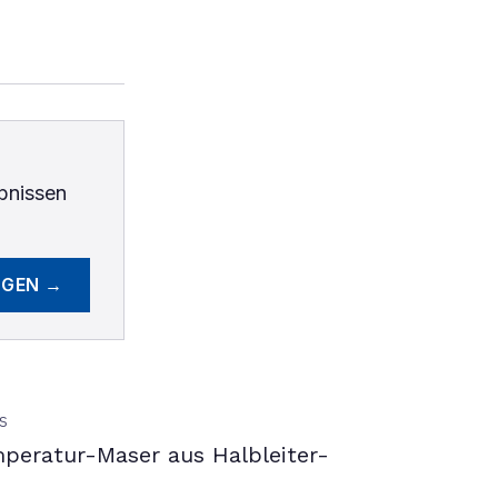
bnissen
EGEN →
S
peratur-Maser aus Halbleiter-