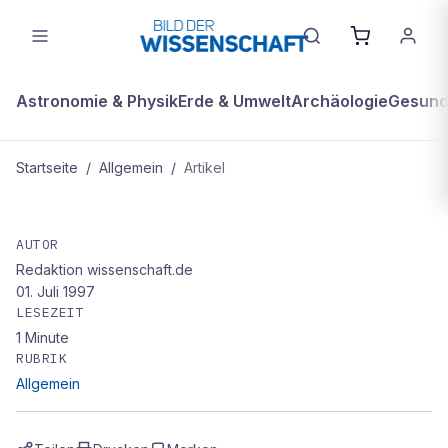
Astronomie & Physik
Erde & Umwelt
Archäologie
Gesundh
Startseite
/
Allgemein
/
Artikel
ALLGEMEIN
„Vom Traum und vom Träumen" von
AUTOR
Redaktion wissenschaft.de
Anthony Stevens
01. Juli 1997
LESEZEIT
1
Minute
RUBRIK
Allgemein