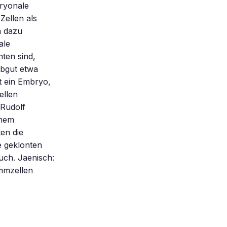
ryonale
ellen als
n dazu
ale
ten sind,
rbgut etwa
st ein Embryo,
ellen
 Rudolf
inem
en die
e geklonten
such. Jaenisch:
ammzellen