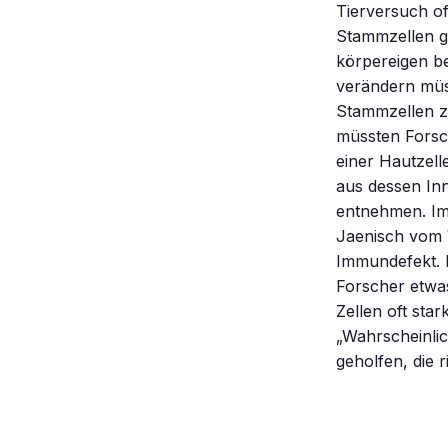
Tierversuch o
Stammzellen g
körpereigen be
verändern müss
Stammzellen zu
müssten Forsch
einer Hautzell
aus dessen In
entnehmen. Im
Jaenisch vom 
Immundefekt. D
Forscher etwa
Zellen oft sta
„Wahrscheinli
geholfen, die 