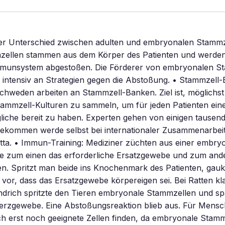
er Unterschied zwischen adulten und embryonalen Stammzel
zellen stammen aus dem Körper des Patienten und werden
munsystem abgestoßen. Die Förderer von embryonalen S
b intensiv an Strategien gegen die Abstoßung. • Stammzell
hweden arbeiten an Stammzell-Banken. Ziel ist, möglichst 
ammzell-Kulturen zu sammeln, um für jeden Patienten ein
iche bereit zu haben. Experten gehen von einigen tausend
ommen werde selbst bei internationaler Zusammenarbeit
tta. • Immun-Training: Mediziner züchten aus einer embry
ie zum einen das erforderliche Ersatzgewebe und zum ande
n. Spritzt man beide ins Knochenmark des Patienten, gauk
r, dass das Ersatzgewebe körpereigen sei. Bei Ratten kla
ndrich spritzte den Tieren embryonale Stammzellen und sp
erzgewebe. Eine Abstoßungsreaktion blieb aus. Für Mens
h erst noch geeignete Zellen finden, da embryonale Stamm