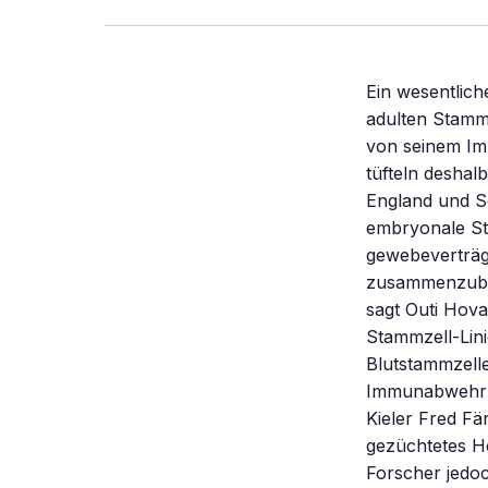
Ein wesentlich
adulten Stamm
von seinem Im
tüfteln deshal
England und Sc
embryonale St
gewebeverträgl
zusammenzubek
sagt Outi Hova
Stammzell-Lin
Blutstammzelle
Immunabwehr vo
Kieler Fred Fä
gezüchtetes H
Forscher jedoc