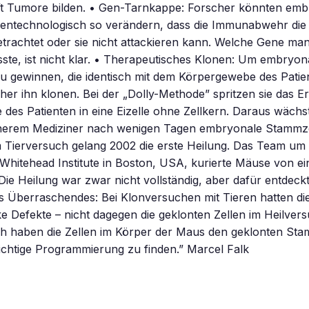
ft Tumore bilden. • Gen-Tarnkappe: Forscher könnten emb
entechnologisch so verändern, dass die Immunabwehr die Z
trachtet oder sie nicht attackieren kann. Welche Gene ma
te, ist nicht klar. • Therapeutisches Klonen: Um embryon
 gewinnen, die identisch mit dem Körpergewebe des Patien
er ihn klonen. Bei der „Dolly-Methode” spritzen sie das E
e des Patienten in eine Eizelle ohne Zellkern. Daraus wäch
nerem Mediziner nach wenigen Tagen embryonale Stammz
 Tierversuch gelang 2002 die erste Heilung. Das Team um
Whitehead Institute in Boston, USA, kurierte Mäuse von e
ie Heilung war zwar nicht vollständig, aber dafür entdeckt
s Überraschendes: Bei Klonversuchen mit Tieren hatten di
rke Defekte – nicht dagegen die geklonten Zellen im Heilver
ch haben die Zellen im Körper der Maus den geklonten St
richtige Programmierung zu finden.” Marcel Falk