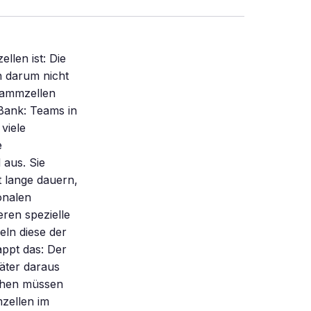
len ist: Die
 darum nicht
tammzellen
-Bank: Teams in
viele
e
 aus. Sie
 lange dauern,
onalen
ren spezielle
eln diese der
ppt das: Der
äter daraus
chen müssen
zellen im