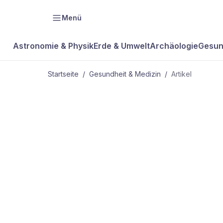
Menü
Astronomie & Physik
Erde & Umwelt
Archäologie
Gesun
Startseite
/
Gesundheit & Medizin
/
Artikel
GESUNDHEIT & MEDIZIN
Vom Körper
verstossen