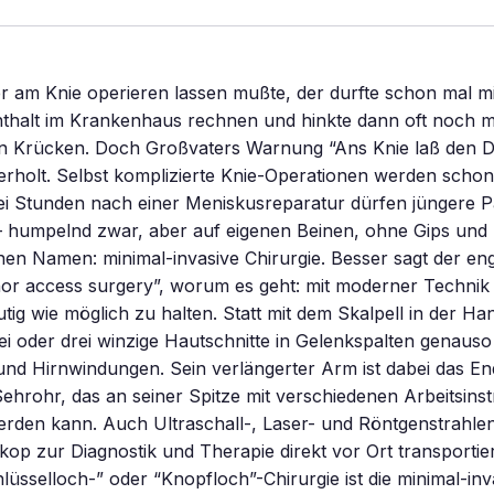
r am Knie operieren lassen mußte, der durfte schon mal mi
halt im Krankenhaus rechnen und hinkte dann oft noch m
n Krücken. Doch Großvaters Warnung “Ans Knie laß den Dok
erholt. Selbst komplizierte Knie-Operationen werden scho
wei Stunden nach einer Meniskusreparatur dürfen jüngere P
 humpelnd zwar, aber auf eigenen Beinen, ohne Gips und 
en Namen: minimal-invasive Chirurgie. Besser sagt der eng
r access surgery”, worum es geht: mit moderner Technik d
utig wie möglich zu halten. Statt mit dem Skalpell in der Ha
i oder drei winzige Hautschnitte in Gelenkspalten genauso 
nd Hirnwindungen. Sein verlängerter Arm ist dabei das En
s Sehrohr, das an seiner Spitze mit verschiedenen Arbeitsin
erden kann. Auch Ultraschall-, Laser- und Röntgenstrahlen
op zur Diagnostik und Therapie direkt vor Ort transportie
hlüsselloch-” oder “Knopfloch”-Chirurgie ist die minimal-in