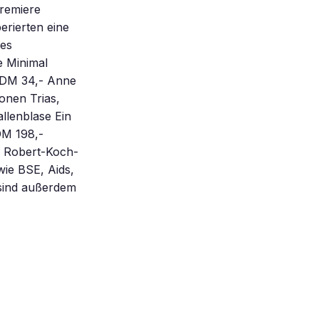
premiere
rierten eine
nes
e Minimal
4 DM 34,- Anne
onen Trias,
allenblase Ein
DM 198,-
m Robert-Koch-
wie BSE, Aids,
 sind außerdem