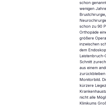
schon genannt 
wenigen Jahren
Brustchirurgie
Neurochirurgie
schon zu 90 Pr
Orthopäde ein
größere Operat
inzwischen sch
dem Endoskop t
Leistenbruch-
Schnitt zurec
aus einem and
zurückbleiben 
Monitorbild. D
kürzere Liegez
Krankenhausta
nicht alle Mög
Klinikums Groß