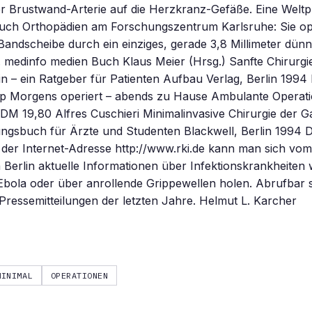
er Brustwand-Arterie auf die Herzkranz-Gefäße. Eine Welt
uch Orthopädien am Forschungszentrum Karlsruhe: Sie ope
Bandscheibe durch ein einziges, gerade 3,8 Millimeter dün
 medinfo medien Buch Klaus Meier (Hrsg.) Sanfte Chirurgi
in – ein Ratgeber für Patienten Aufbau Verlag, Berlin 199
p Morgens operiert – abends zu Hause Ambulante Operati
 DM 19,80 Alfres Cuschieri Minimalinvasive Chirurgie der G
ngsbuch für Ärzte und Studenten Blackwell, Berlin 1994 
 der Internet-Adresse http://www.rki.de kann man sich vo
in Berlin aktuelle Informationen über Infektionskrankheiten 
 Ebola oder über anrollende Grippewellen holen. Abrufbar
Pressemitteilungen der letzten Jahre. Helmut L. Karcher
MINIMAL
OPERATIONEN