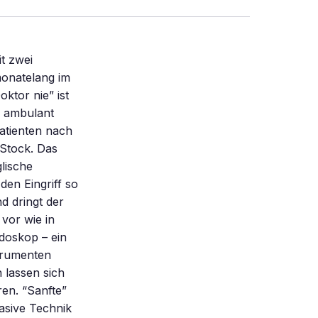
t zwei
onatelang im
tor nie” ist
n ambulant
atienten nach
Stock. Das
lische
en Eingriff so
nd dringt der
vor wie in
doskop – ein
strumenten
 lassen sich
ren. “Sanfte”
vasive Technik