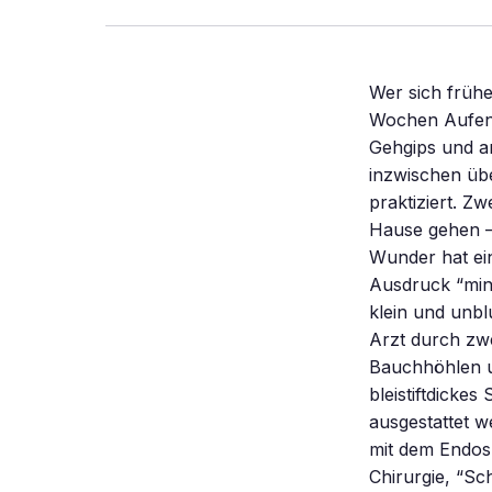
Wer sich frühe
Wochen Aufent
Gehgips und a
inzwischen üb
praktiziert. Z
Hause gehen –
Wunder hat ein
Ausdruck “mino
klein und unbl
Arzt durch zwe
Bauchhöhlen u
bleistiftdicke
ausgestattet w
mit dem Endosk
Chirurgie, “Sc