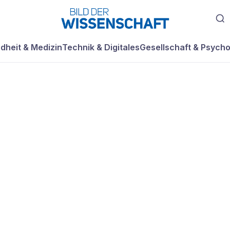
dheit & Medizin
Technik & Digitales
Gesellschaft & Psycho
s zum Herzen mi
rurgie"