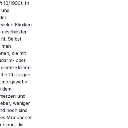
 10/1990). In
- und
der
vielen Kliniken
n geschickter
it. Selbst
n man
nen, die mit
nddarm- oder
einem kleinen
che Chirurgen
 Tumorgewebe
s dem
chmerzen und
geber, weniger
nd noch sind
 des Münchener
chland, die