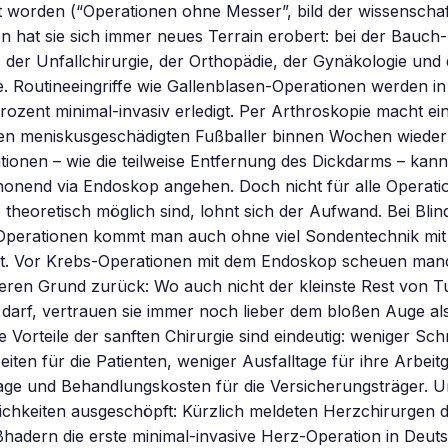
worden (“Operationen ohne Messer”, bild der wissenschaft
 hat sie sich immer neues Terrain erobert: bei der Bauch
, der Unfallchirurgie, der Orthopädie, der Gynäkologie und 
. Routineeingriffe wie Gallenblasen-Operationen werden in 
ozent minimal-invasiv erledigt. Per Arthroskopie macht ei
en meniskusgeschädigten Fußballer binnen Wochen wieder f
ionen – wie die teilweise Entfernung des Dickdarms – kan
onend via Endoskop angehen. Doch nicht für alle Operatio
heoretisch möglich sind, lohnt sich der Aufwand. Bei Bli
Operationen kommt man auch ohne viel Sondentechnik mit 
ht. Vor Krebs-Operationen mit dem Endoskop scheuen man
eren Grund zurück: Wo auch nicht der kleinste Rest von
darf, vertrauen sie immer noch lieber dem bloßen Auge al
ie Vorteile der sanften Chirurgie sind eindeutig: weniger S
eiten für die Patienten, weniger Ausfalltage für ihre Arbeit
ge und Behandlungskosten für die Versicherungsträger. U
lichkeiten ausgeschöpft: Kürzlich meldeten Herzchirurgen
hadern die erste minimal-invasive Herz-Operation in Deuts