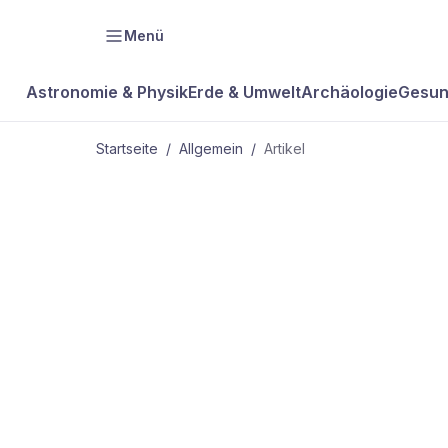
Menü
Astronomie & Physik
Erde & Umwelt
Archäologie
Gesun
Startseite
/
Allgemein
/
Artikel
ALLGEMEIN
Vom Knie bi
„sanfter Chi