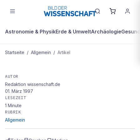
Astronomie & Physik
Erde & Umwelt
Archäologie
Gesundh
Startseite
/
Allgemein
/
Artikel
ALLGEMEIN
„Vom Giftpfeil zum
AUTOR
Redaktion wissenschaft.de
Chemiewaffenverbot" von Dieter
01. März 1997
Martinetz
LESEZEIT
1
Minute
RUBRIK
Allgemein