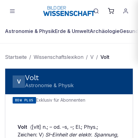
Astronomie & Physik
Erde & Umwelt
Archäologie
Gesundh
Startseite
/
Wissenschaftslexikon
/
V
/
Volt
Volt
V
Astronomie & Physik
Exklusiv für Abonnenten
BDW PLUS
Volt
〈[vlt] n.; – od. –s, –; El.; Phys.;
Zeichen: V〉
SI–Einheit der elektr. Spannung,