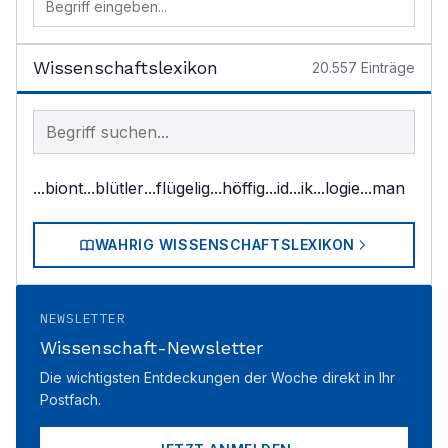
Wissenschaftslexikon
20.557
Einträge
Begriff im Lexikon suchen
...biont
...blütler
...flügelig
...höffig
...id
...ik
...logie
...man
WAHRIG WISSENSCHAFTSLEXIKON
NEWSLETTER
Wissenschaft-Newsletter
Die wichtigsten Entdeckungen der Woche direkt in Ihr
Postfach.