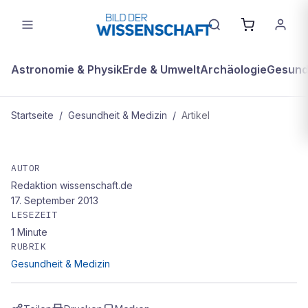
Astronomie & Physik
Erde & Umwelt
Archäologie
Gesundh
Startseite
/
Gesundheit & Medizin
/
Artikel
GESUNDHEIT & MEDIZIN
Vollnarkose nicht schuld an
AUTOR
Redaktion wissenschaft.de
Alzheimer
17. September 2013
LESEZEIT
1
Minute
RUBRIK
Gesundheit & Medizin