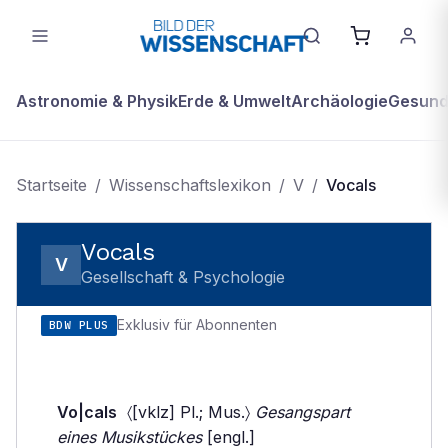
Astronomie & Physik
Erde & Umwelt
Archäologie
Gesundh
Startseite
/
Wissenschaftslexikon
/
V
/
Vocals
Vocals
V
Gesellschaft & Psychologie
Exklusiv für Abonnenten
BDW PLUS
Vo|cals
〈[vklz] Pl.; Mus.〉
Gesangspart
eines Musikstückes
[engl.]