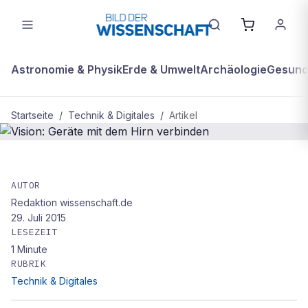
Astronomie & Physik
Erde & Umwelt
Archäologie
Gesundh
Startseite
/
Technik & Digitales
/
Artikel
TECHNIK & DIGITALES
Vision: Geräte mit dem Hirn
AUTOR
Redaktion wissenschaft.de
verbinden
29. Juli 2015
LESEZEIT
1
Minute
RUBRIK
Technik & Digitales