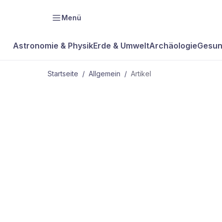
Menü
Astronomie & Physik
Erde & Umwelt
Archäologie
Gesun
Startseite
/
Allgemein
/
Artikel
ALLGEMEIN
Viren-
Umschlagpla