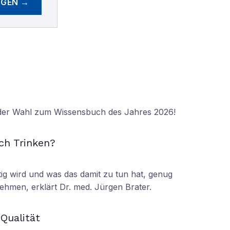
EGEN →
 der Wahl zum Wissensbuch des Jahres 2026!
N
ch Trinken?
tig wird und was das damit zu tun hat, genug
ehmen, erklärt Dr. med. Jürgen Brater.
N
 Qualität