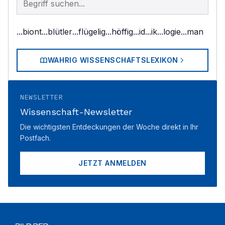
...biont
...blütler
...flügelig
...höffig
...id
...ik
...logie
...man
WAHRIG WISSENSCHAFTSLEXIKON
NEWSLETTER
Wissenschaft-Newsletter
Die wichtigsten Entdeckungen der Woche direkt in Ihr
Postfach.
JETZT ANMELDEN