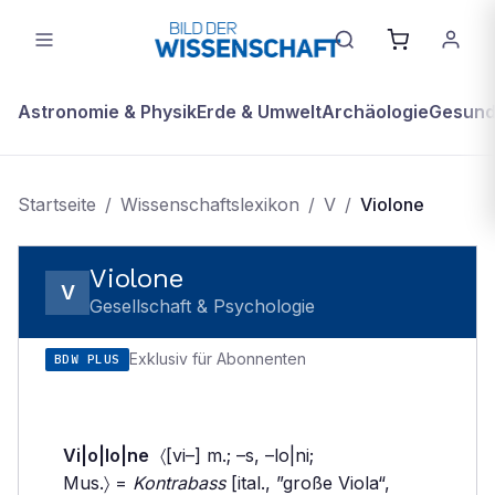
Astronomie & Physik
Erde & Umwelt
Archäologie
Gesundh
Startseite
/
Wissenschaftslexikon
/
V
/
Violone
Violone
V
Gesellschaft & Psychologie
Exklusiv für Abonnenten
BDW PLUS
Vi|o|lo|ne
〈[vi–] m.; –s, –lo|ni;
Mus.〉 =
Kontrabass
[ital., ”große Viola“,